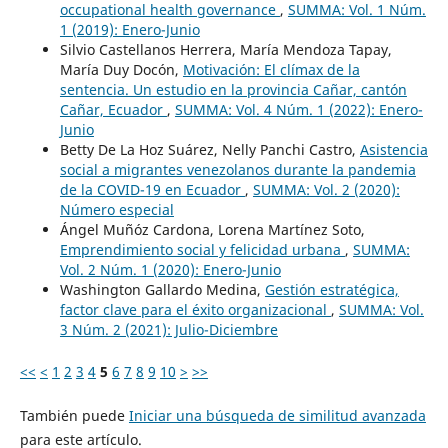
occupational health governance
,
SUMMA: Vol. 1 Núm.
1 (2019): Enero-Junio
Silvio Castellanos Herrera, María Mendoza Tapay,
María Duy Docón,
Motivación: El clímax de la
sentencia. Un estudio en la provincia Cañar, cantón
Cañar, Ecuador
,
SUMMA: Vol. 4 Núm. 1 (2022): Enero-
Junio
Betty De La Hoz Suárez, Nelly Panchi Castro,
Asistencia
social a migrantes venezolanos durante la pandemia
de la COVID-19 en Ecuador
,
SUMMA: Vol. 2 (2020):
Número especial
Ángel Muñóz Cardona, Lorena Martínez Soto,
Emprendimiento social y felicidad urbana
,
SUMMA:
Vol. 2 Núm. 1 (2020): Enero-Junio
Washington Gallardo Medina,
Gestión estratégica,
factor clave para el éxito organizacional
,
SUMMA: Vol.
3 Núm. 2 (2021): Julio-Diciembre
<<
<
1
2
3
4
5
6
7
8
9
10
>
>>
También puede
Iniciar una búsqueda de similitud avanzada
para este artículo.