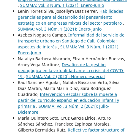
,
SUMMA: Vol. 3 Núm. 1 (2021): Enero-Junio
Lenín Torres Silva, Joscellym Díaz Ferrer,
Habilidades
gerenciales para el desarrollo del pensamiento
estratégico en empresas mixtas del sector petrolero
,
SUMMA: Vol. 3 Núm. 1 (2021): Enero-Junio
Asebes Noguera Campo,
Informalidad del servicio de
transporte urbano en Santiago de Cali, Colombia:
aspectos de interés
,
SUMMA: Vol. 3 Núm. 1 (2021):
Enero-Junio
Nataliya Barbera Alvarado, Efraín Hernández Buelvas,
Arney Vega Martínez,
Desafíos de la gestión
pedagógica en la virtualidad ante la crisis del COVID-
19
,
SUMMA: Vol. 2 (2020): Número especial
Raúl Sánchez Aguilar, Natalia Bascaran Virto, Silvia
Díaz Martín, Marta Marín Díaz, Sara Rodríguez
Cuadrado,
Intervención escolar sobre la muerte a
partir del currículo español en educación infantil y
primaria
,
SUMMA: Vol. 3 Núm. 2 (2021): Julio-
Diciembre
María Quintero Soto, Cruz García Lirios, Arturo
Sánchez Sánchez, Francisco Espinoza Morales,
Gilberto Bermúdez Ruíz,
Reflective factor structure of