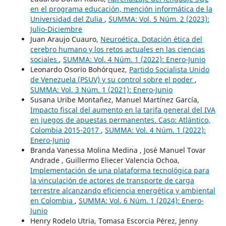
en el programa educación, mención informática de la
Universidad del Zulia
,
SUMMA: Vol. 5 Núm. 2 (2023):
Julio-Diciembre
Juan Araujo Cuauro,
Neuroética. Dotación ética del
cerebro humano y los retos actuales en las ciencias
sociales
,
SUMMA: Vol. 4 Núm. 1 (2022): Enero-Junio
Leonardo Osorio Bohórquez,
Partido Socialista Unido
de Venezuela (PSUV) y su control sobre el poder
,
SUMMA: Vol. 3 Núm. 1 (2021): Enero-Junio
Susana Uribe Montañez, Manuel Martínez García,
Impacto fiscal del aumento en la tarifa general del IVA
en juegos de apuestas permanentes. Caso: Atlántico,
Colombia 2015-2017
,
SUMMA: Vol. 4 Núm. 1 (2022):
Enero-Junio
Branda Vanessa Molina Medina , José Manuel Tovar
Andrade , Guillermo Eliecer Valencia Ochoa,
Implementación de una plataforma tecnológica para
la vinculación de actores de transporte de carga
terrestre alcanzando eficiencia energética y ambiental
en Colombia
,
SUMMA: Vol. 6 Núm. 1 (2024): Enero-
Junio
Henry Rodelo Utria, Tomasa Escorcia Pérez, Jenny