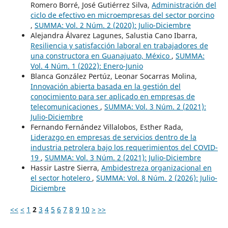
Romero Borré, José Gutiérrez Silva,
Administración del
ciclo de efectivo en microempresas del sector porcino
,
SUMMA: Vol. 2 Núm. 2 (2020): Julio-Diciembre
Alejandra Álvarez Lagunes, Salustia Cano Ibarra,
Resiliencia y satisfacción laboral en trabajadores de
una constructora en Guanajuato, México
,
SUMMA:
Vol. 4 Núm. 1 (2022): Enero-Junio
Blanca González Pertúz, Leonar Socarras Molina,
Innovación abierta basada en la gestión del
conocimiento para ser aplicado en empresas de
telecomunicaciones
,
SUMMA: Vol. 3 Núm. 2 (2021):
Julio-Diciembre
Fernando Fernández Villalobos, Esther Rada,
Liderazgo en empresas de servicios dentro de la
industria petrolera bajo los requerimientos del COVID-
19
,
SUMMA: Vol. 3 Núm. 2 (2021): Julio-Diciembre
Hassir Lastre Sierra,
Ambidestreza organizacional en
el sector hotelero
,
SUMMA: Vol. 8 Núm. 2 (2026): Julio-
Diciembre
<<
<
1
2
3
4
5
6
7
8
9
10
>
>>