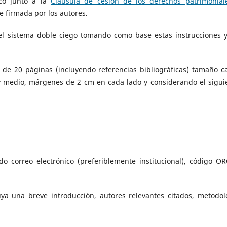
.co junto a la
Cláusula de cesión de los derechos patrimonial
firmada por los autores.
 el sistema doble ciego tomando como base estas instrucciones y
de 20 páginas (incluyendo referencias bibliográficas) tamaño ca
 medio, márgenes de 2 cm en cada lado y considerando el sigui
o correo electrónico (preferiblemente institucional), código OR
 una breve introducción, autores relevantes citados, metodol