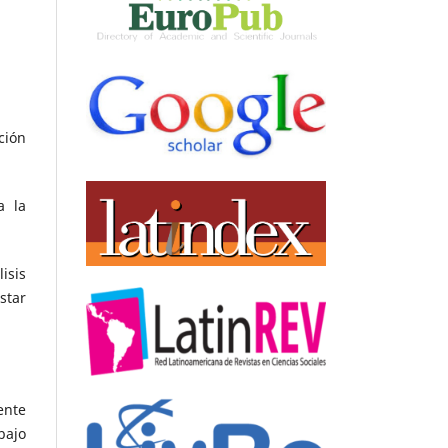
ción
a la
isis
star
ente
bajo