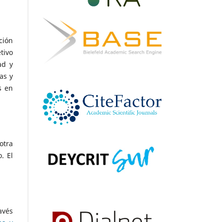
ción
tivo
ad y
as y
s en
otra
. El
avés