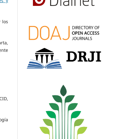
es y
 los
rta,
ente
CID,
ogía