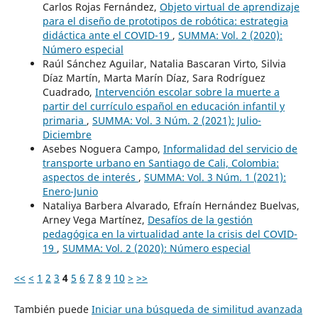
Carlos Rojas Fernández,
Objeto virtual de aprendizaje
para el diseño de prototipos de robótica: estrategia
didáctica ante el COVID-19
,
SUMMA: Vol. 2 (2020):
Número especial
Raúl Sánchez Aguilar, Natalia Bascaran Virto, Silvia
Díaz Martín, Marta Marín Díaz, Sara Rodríguez
Cuadrado,
Intervención escolar sobre la muerte a
partir del currículo español en educación infantil y
primaria
,
SUMMA: Vol. 3 Núm. 2 (2021): Julio-
Diciembre
Asebes Noguera Campo,
Informalidad del servicio de
transporte urbano en Santiago de Cali, Colombia:
aspectos de interés
,
SUMMA: Vol. 3 Núm. 1 (2021):
Enero-Junio
Nataliya Barbera Alvarado, Efraín Hernández Buelvas,
Arney Vega Martínez,
Desafíos de la gestión
pedagógica en la virtualidad ante la crisis del COVID-
19
,
SUMMA: Vol. 2 (2020): Número especial
<<
<
1
2
3
4
5
6
7
8
9
10
>
>>
También puede
Iniciar una búsqueda de similitud avanzada