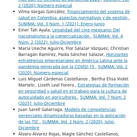
2 (2020): Número especial
Vilma Vargas González,
Financiamiento del sistema de
salud en Colombia: aspectos normativos y de gestión
,
SUMMA: Vol. 3 Núm. 1 (2021): Enero-Junio
Einer Tah Ayala,
Legalidad del cine mexicano: Del
nacionalismo a la comercialización
,
SUMMA: Vol. 4
Núm. 2 (2022): Julio-Diciembre
María Useche Aguirre, Flor Salazar Vázquez, Christian
Barragán Ramírez, Paola Sánchez Salazar,
Horizontes
estratégicos empresariales en América Latina ante la
pandemia generada por la COVID-19
,
SUMMA: Vol. 2
(2020): Número especial
Luis Miguel Cárdenas Castellanos , Bertha Elisa Violet
Martelo , Lizeth Leal Forero ,
Estrategias de formación
en seguridad y salud en el trabajo para la cultura de
autocuidado en agricultores
,
SUMMA: Vol. 7 Núm. 2
(2025): Julio-Diciembre
Juan Sarell Galarraga,
Modelo de competencias
gerenciales dinamizadoras basadas en la aplicación
de las TIC
,
SUMMA: Vol. 2 Núm. 2 (2020): Julio-
Diciembre
Álvaro Álvarez Rojas, Magle Sánchez Castellanos,