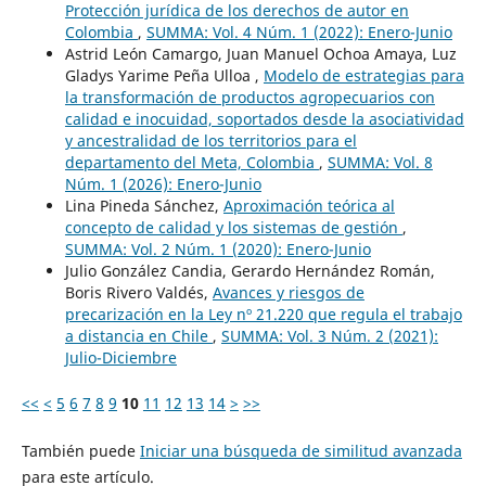
Protección jurídica de los derechos de autor en
Colombia
,
SUMMA: Vol. 4 Núm. 1 (2022): Enero-Junio
Astrid León Camargo, Juan Manuel Ochoa Amaya, Luz
Gladys Yarime Peña Ulloa ,
Modelo de estrategias para
la transformación de productos agropecuarios con
calidad e inocuidad, soportados desde la asociatividad
y ancestralidad de los territorios para el
departamento del Meta, Colombia
,
SUMMA: Vol. 8
Núm. 1 (2026): Enero-Junio
Lina Pineda Sánchez,
Aproximación teórica al
concepto de calidad y los sistemas de gestión
,
SUMMA: Vol. 2 Núm. 1 (2020): Enero-Junio
Julio González Candia, Gerardo Hernández Román,
Boris Rivero Valdés,
Avances y riesgos de
precarización en la Ley nº 21.220 que regula el trabajo
a distancia en Chile
,
SUMMA: Vol. 3 Núm. 2 (2021):
Julio-Diciembre
<<
<
5
6
7
8
9
10
11
12
13
14
>
>>
También puede
Iniciar una búsqueda de similitud avanzada
para este artículo.