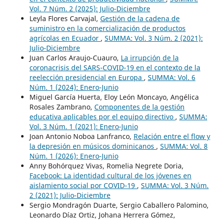
Vol. 7 Núm. 2 (2025): Julio-Diciembre
Leyla Flores Carvajal,
Gestión de la cadena de
suministro en la comercialización de productos
agrícolas en Ecuador
,
SUMMA: Vol. 3 Núm. 2 (2021):
Julio-Diciembre
Juan Carlos Araujo-Cuauro,
La irrupción de la
coronacrisis del SARS-COVID-19 en el contexto de la
reelección presidencial en Europa
,
SUMMA: Vol. 6
Núm. 1 (2024): Enero-Junio
Miguel García Huerta, Eloy León Moncayo, Angélica
Rosales Zambrano,
Componentes de la gestión
educativa aplicables por el equipo directivo
,
SUMMA:
Vol. 3 Núm. 1 (2021): Enero-Junio
Joan Antonio Noboa Lanfranco,
Relación entre el flow y
la depresión en músicos dominicanos
,
SUMMA: Vol. 8
Núm. 1 (2026): Enero-Junio
Anny Bohórquez Vivas, Romelia Negrete Doria,
Facebook: La identidad cultural de los jóvenes en
aislamiento social por COVID-19
,
SUMMA: Vol. 3 Núm.
2 (2021): Julio-Diciembre
Sergio Mondragón Duarte, Sergio Caballero Palomino,
Leonardo Díaz Ortiz, Johana Herrera Gómez,