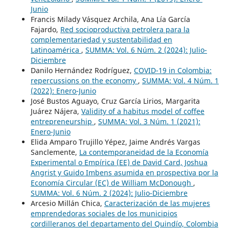
Junio
Francis Milady Vásquez Archila, Ana Lía García
Fajardo,
Red socioproductiva petrolera para la
complementariedad y sustentabilidad en
Latinoamérica
,
SUMMA: Vol. 6 Núm. 2 (2024): Julio-
Diciembre
Danilo Hernández Rodríguez,
COVID-19 in Colombia:
repercussions on the economy
,
SUMMA: Vol. 4 Núm. 1
(2022): Enero-Junio
José Bustos Aguayo, Cruz García Lirios, Margarita
Juárez Nájera,
Validity of a habitus model of coffee
entrepreneurship
,
SUMMA: Vol. 3 Núm. 1 (2021):
Enero-Junio
Elida Amparo Trujillo Yépez, Jaime Andrés Vargas
Sanclemente,
La contemporaneidad de la Economía
Experimental o Empírica (EE) de David Card, Joshua
Angrist y Guido Imbens asumida en prospectiva por la
Economía Circular (EC) de William McDonough
,
SUMMA: Vol. 6 Núm. 2 (2024): Julio-Diciembre
Arcesio Millán Chica,
Caracterización de las mujeres
emprendedoras sociales de los municipios
cordilleranos del departamento del Quindío, Colombia