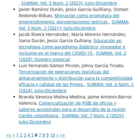
,
SUMMA: Vol. 5 Núm. 2 (2023): Julio-Diciembre
Javier Ramírez Durán, Jesús García Guilliany, Osman
Redondo Bilbao,
Migración como promotora del
emprendimiento. Aproximaciones teóricas
,
SUMMA:
Vol. 3 Núm. 2 (2021): Julio-Diciembre
Jacob Rivera Hernández, María Moreno Hernández,
Sonia Durán, Jesús García Gulliany,
Educación en
tecnología como paradigma didáctico, innovador e
inclusivo en el marco del COVID-19
,
SUMMA: Vol. 2
(2020): Número especial
Luis Fernando Gómez Pinzón, Johny García-Tirado,
Tercerización de operaciones logísticas del
almacenamiento y distribución para la competitividad,
eficacia y calidad de las Pymes
,
SUMMA: Vol. 6 Núm. 2
(2024): Julio-Diciembre
Branda Vanessa Molina Medina, Jaime Antonio Barros
Valencia,
Comercialización de PSBI de oficios y
saberes ancestrales para el desarrollo de la región
Caribe colombiana
,
SUMMA: Vol. 7 Núm. 2 (2025):
Julio-Diciembre
<<
<
1
2
3
4
5
6
7
8
9
10
>
>>