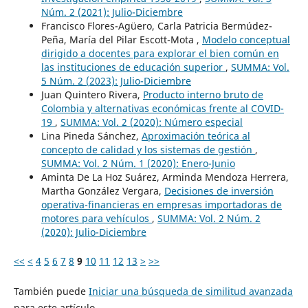
Núm. 2 (2021): Julio-Diciembre
Francisco Flores-Agüero, Carla Patricia Bermúdez-
Peña, María del Pilar Escott-Mota ,
Modelo conceptual
dirigido a docentes para explorar el bien común en
las instituciones de educación superior
,
SUMMA: Vol.
5 Núm. 2 (2023): Julio-Diciembre
Juan Quintero Rivera,
Producto interno bruto de
Colombia y alternativas económicas frente al COVID-
19
,
SUMMA: Vol. 2 (2020): Número especial
Lina Pineda Sánchez,
Aproximación teórica al
concepto de calidad y los sistemas de gestión
,
SUMMA: Vol. 2 Núm. 1 (2020): Enero-Junio
Aminta De La Hoz Suárez, Arminda Mendoza Herrera,
Martha González Vergara,
Decisiones de inversión
operativa-financieras en empresas importadoras de
motores para vehículos
,
SUMMA: Vol. 2 Núm. 2
(2020): Julio-Diciembre
<<
<
4
5
6
7
8
9
10
11
12
13
>
>>
También puede
Iniciar una búsqueda de similitud avanzada
para este artículo.