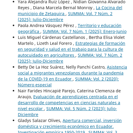
Yara Alejandra Ruiz López , Nidian Giovanna Alvarado
Reyes , Diana Marcela Bernal Monroy ,
La Cocina del
municipio de Zetaquira
,
SUMMA: Vol. 7 Núm. 2
(2025): Julio-Diciembre
Paola Andrea Vásquez Pérez ,
Territorio y educación
geográfica
,
SUMMA: Vol. 7 Núm. 1 (2025): Enero-Junio
Luis Miguel Cárdenas Castellanos , Bertha Elisa Violet
Martelo , Lizeth Leal Forero ,
Estrategias de formación
en seguridad y salud en el trabajo para la cultura de
autocuidado en agricultores
,
SUMMA: Vol. 7 Núm. 2
(2025): Julio-Diciembre
Betty De La Hoz Suárez, Nelly Panchi Castro,
Asistencia
social a migrantes venezolanos durante la pandemia
de la COVID-19 en Ecuador
,
SUMMA: Vol. 2 (2020):
Número especial
Nair Farides Hincapié Parejo, Caterina Clemenza de
Araujo,
Evaluación de aprendizajes centrada en el
desarrollo de competencias en ciencias naturales a
nivel escolar
,
SUMMA: Vol. 5 Núm. 2 (2023): Julio-
Diciembre
Gladys Salazar Olives,
Apertura comercial, inversión
doméstica y crecimiento económico en Ecuador.
Investigación empírica 1950-2019
,
SUMMA: Vol. 3