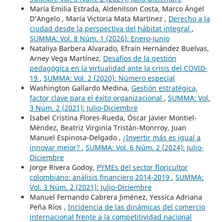
María Emilia Estrada, Aldenilson Costa, Marco Ángel
D’Angelo , María Victoria Mata Martínez ,
Derecho a la
ciudad desde la perspectiva del hábitat integral
,
SUMMA: Vol. 8 Núm. 1 (2026): Enero-Junio
Nataliya Barbera Alvarado, Efraín Hernández Buelvas,
Arney Vega Martínez,
Desafíos de la gestión
pedagógica en la virtualidad ante la crisis del COVID-
19
,
SUMMA: Vol. 2 (2020): Número especial
Washington Gallardo Medina,
Gestión estratégica,
factor clave para el éxito organizacional
,
SUMMA: Vol.
3 Núm. 2 (2021): Julio-Diciembre
Isabel Cristina Flores-Rueda, Óscar Javier Montiel-
Méndez, Beatriz Virginia Tristán-Monrroy, Juan
Manuel Espinosa-Delgado ,
¿Invertir más es igual a
innovar mejor?
,
SUMMA: Vol. 6 Núm. 2 (2024): Julio-
Diciembre
Jorge Rivera Godoy,
PYMEs del sector floricultor
colombiano: análisis financiero 2014-2019
,
SUMMA:
Vol. 3 Núm. 2 (2021): Julio-Diciembre
Manuel Fernando Cabrera Jiménez, Yessica Adriana
Peña Ríos ,
Incidencia de las dinámicas del comercio
internacional frente a la competitividad nacional