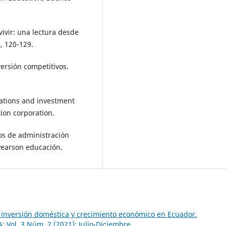
 vivir: una lectura desde
, 120-129.
versión competitivos.
uations and investment
ion corporation.
os de administración
 Pearson educación.
 inversión doméstica y crecimiento económico en Ecuador.
 Vol. 3 Núm. 2 (2021): Julio-Diciembre