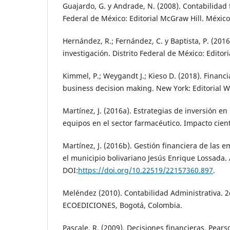
Guajardo, G. y Andrade, N. (2008). Contabilidad f
Federal de México: Editorial McGraw Hill. México
Hernández, R.; Fernández, C. y Baptista, P. (201
investigación. Distrito Federal de México: Editor
Kimmel, P.; Weygandt J.; Kieso D. (2018). Financi
business decision making. New York: Editorial Wi
Martínez, J. (2016a). Estrategias de inversión en
equipos en el sector farmacéutico. Impacto cientí
Martínez, J. (2016b). Gestión financiera de las
el municipio bolivariano Jesús Enrique Lossada. A
DOI:
https://doi.org/10.22519/22157360.897
.
Meléndez (2010). Contabilidad Administrativa. 2
ECOEDICIONES, Bogotá, Colombia.
Pascale, R. (2009). Decisiones financieras. Pear