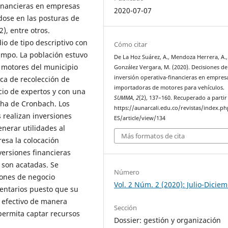
-financieras en empresas
2020-07-07
dose en las posturas de
), entre otros.
o de tipo descriptivo con
Cómo citar
ampo. La población estuvo
De La Hoz Suárez, A., Mendoza Herrera, A.,
 motores del municipio
González Vergara, M. (2020). Decisiones de
inversión operativa-financieras en empres
ca de recolección de
importadoras de motores para vehículos.
cio de expertos y con una
SUMMA
,
2
(2), 137–160. Recuperado a partir
lpha de Cronbach. Los
https://aunarcali.edu.co/revistas/index.p
 realizan inversiones
ES/article/view/134
nerar utilidades al
Más formatos de cita
resa la colocación
versiones financieras
 son acatadas. Se
Número
iones de negocio
Vol. 2 Núm. 2 (2020): Julio-Dicie
ventarios puesto que su
e efectivo de manera
Sección
 permita captar recursos
Dossier: gestión y organización