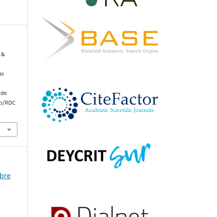
 &
as
 de
hp/RDC
mbre