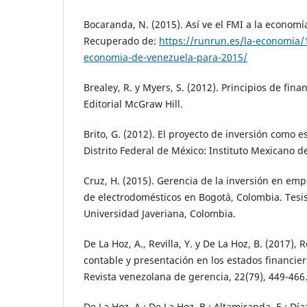
Bocaranda, N. (2015). Así ve el FMI a la econom
Recuperado de:
https://runrun.es/la-economia/1
economia-de-venezuela-para-2015/
Brealey, R. y Myers, S. (2012). Principios de fin
Editorial McGraw Hill.
Brito, G. (2012). El proyecto de inversión como e
Distrito Federal de México: Instituto Mexicano d
Cruz, H. (2015). Gerencia de la inversión en em
de electrodomésticos en Bogotá, Colombia. Tesis 
Universidad Javeriana, Colombia.
De La Hoz, A., Revilla, Y. y De La Hoz, B. (2017)
contable y presentación en los estados financiero
Revista venezolana de gerencia, 22(79), 449-466
De La Hoz, A.; De La Hoz, B.; Altamiranda, E.; Díaz,