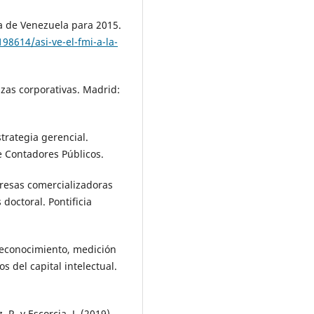
ía de Venezuela para 2015.
98614/asi-ve-el-fmi-a-la-
anzas corporativas. Madrid:
strategia gerencial.
e Contadores Públicos.
presas comercializadoras
doctoral. Pontificia
, Reconocimiento, medición
s del capital intelectual.
.
 R. y Escorcia, J. (2019).