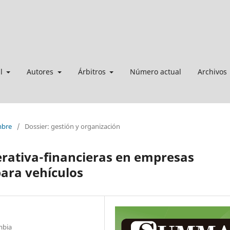
al
Autores
Árbitros
Número actual
Archivos
mbre
/
Dossier: gestión y organización
erativa-financieras en empresas
ara vehículos
mbia