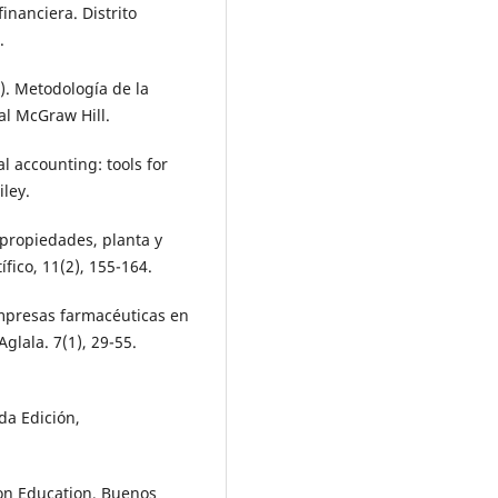
inanciera. Distrito
.
6). Metodología de la
ial McGraw Hill.
al accounting: tools for
ley.
 propiedades, planta y
fico, 11(2), 155-164.
 empresas farmacéuticas en
glala. 7(1), 29-55.
da Edición,
son Education, Buenos