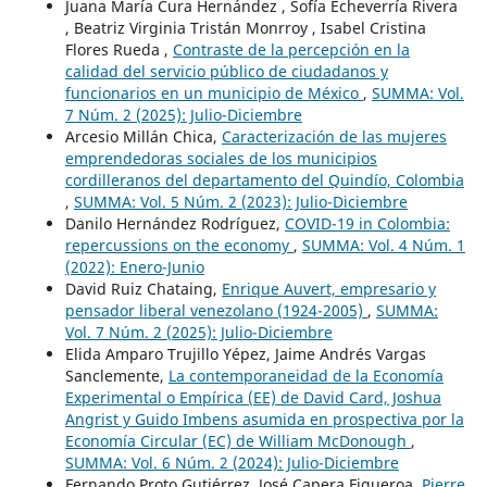
Juana María Cura Hernández , Sofía Echeverría Rivera
, Beatriz Virginia Tristán Monrroy , Isabel Cristina
Flores Rueda ,
Contraste de la percepción en la
calidad del servicio público de ciudadanos y
funcionarios en un municipio de México
,
SUMMA: Vol.
7 Núm. 2 (2025): Julio-Diciembre
Arcesio Millán Chica,
Caracterización de las mujeres
emprendedoras sociales de los municipios
cordilleranos del departamento del Quindío, Colombia
,
SUMMA: Vol. 5 Núm. 2 (2023): Julio-Diciembre
Danilo Hernández Rodríguez,
COVID-19 in Colombia:
repercussions on the economy
,
SUMMA: Vol. 4 Núm. 1
(2022): Enero-Junio
David Ruiz Chataing,
Enrique Auvert, empresario y
pensador liberal venezolano (1924-2005)
,
SUMMA:
Vol. 7 Núm. 2 (2025): Julio-Diciembre
Elida Amparo Trujillo Yépez, Jaime Andrés Vargas
Sanclemente,
La contemporaneidad de la Economía
Experimental o Empírica (EE) de David Card, Joshua
Angrist y Guido Imbens asumida en prospectiva por la
Economía Circular (EC) de William McDonough
,
SUMMA: Vol. 6 Núm. 2 (2024): Julio-Diciembre
Fernando Proto Gutiérrez, José Capera Figueroa,
Pierre