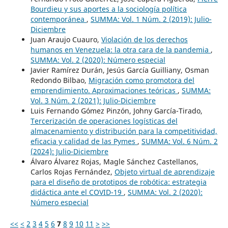
Bourdieu y sus aportes a la sociología política
contemporánea
,
SUMMA: Vol. 1 Núm. 2 (2019): Julio-
Diciembre
Juan Araujo Cuauro,
Violación de los derechos
humanos en Venezuela: la otra cara de la pandemia
,
SUMMA: Vol. 2 (2020): Número especial
Javier Ramírez Durán, Jesús García Guilliany, Osman
Redondo Bilbao,
Migración como promotora del
emprendimiento. Aproximaciones teóricas
,
SUMMA:
Vol. 3 Núm. 2 (2021): Julio-Diciembre
Luis Fernando Gómez Pinzón, Johny García-Tirado,
Tercerización de operaciones logísticas del
almacenamiento y distribución para la competitividad,
eficacia y calidad de las Pymes
,
SUMMA: Vol. 6 Núm. 2
(2024): Julio-Diciembre
Álvaro Álvarez Rojas, Magle Sánchez Castellanos,
Carlos Rojas Fernández,
Objeto virtual de aprendizaje
para el diseño de prototipos de robótica: estrategia
didáctica ante el COVID-19
,
SUMMA: Vol. 2 (2020):
Número especial
<<
<
2
3
4
5
6
7
8
9
10
11
>
>>