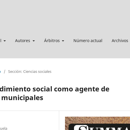
al
Autores
Árbitros
Número actual
Archivos
o
/
Sección: Ciencias sociales
ndimiento social como agente de
s municipales
zuela