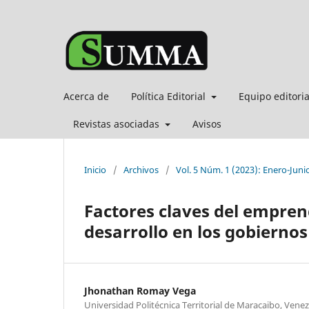
Acerca de
Política Editorial
Equipo editori
Revistas asociadas
Avisos
Inicio
/
Archivos
/
Vol. 5 Núm. 1 (2023): Enero-Juni
Factores claves del empre
desarrollo en los gobierno
Jhonathan Romay Vega
Universidad Politécnica Territorial de Maracaibo, Vene