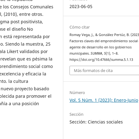
2023-06-05
de los Consejos Comunales
, (2010), entre otros.
gma post positivista,
Cómo citar
ose el diseño No
Romay Vega, J., & González Pertúz, B. (2023
ón está representada por
Factores claves del emprendimiento socia
. Siendo la muestra, 25
agente de desarrollo en los gobiernos
ala Likert validados por
municipales.
SUMMA
,
5
(1), 1–8.
s revelan que es pésima la
https://doi.org/10.47666/summa.5.1.13
mprendimiento social como
Más formatos de cita
celencia y eficacia la
to. la cultura
 nuevo proyecto basado
Número
blecida para promover el
Vol. 5 Núm. 1 (2023): Enero-Junio
añía a una posición
Sección
Sección: Ciencias sociales