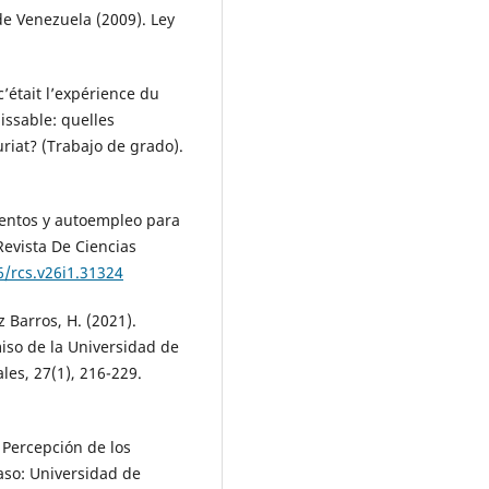
de Venezuela (2009). Ley
 c’était l’expérience du
aissable: quelles
iat? (Trabajo de grado).
ientos y autoempleo para
Revista De Ciencias
6/rcs.v26i1.31324
z Barros, H. (2021).
so de la Universidad de
les, 27(1), 216-229.
. Percepción de los
aso: Universidad de