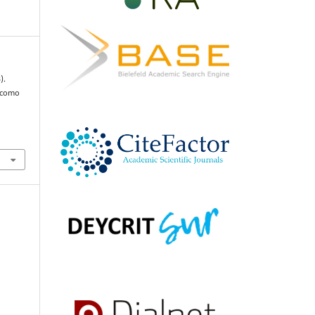
).
l como