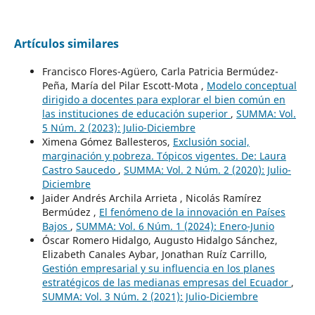
Artículos similares
Francisco Flores-Agüero, Carla Patricia Bermúdez-
Peña, María del Pilar Escott-Mota ,
Modelo conceptual
dirigido a docentes para explorar el bien común en
las instituciones de educación superior
,
SUMMA: Vol.
5 Núm. 2 (2023): Julio-Diciembre
Ximena Gómez Ballesteros,
Exclusión social,
marginación y pobreza. Tópicos vigentes. De: Laura
Castro Saucedo
,
SUMMA: Vol. 2 Núm. 2 (2020): Julio-
Diciembre
Jaider Andrés Archila Arrieta , Nicolás Ramírez
Bermúdez ,
El fenómeno de la innovación en Países
Bajos
,
SUMMA: Vol. 6 Núm. 1 (2024): Enero-Junio
Óscar Romero Hidalgo, Augusto Hidalgo Sánchez,
Elizabeth Canales Aybar, Jonathan Ruíz Carrillo,
Gestión empresarial y su influencia en los planes
estratégicos de las medianas empresas del Ecuador
,
SUMMA: Vol. 3 Núm. 2 (2021): Julio-Diciembre