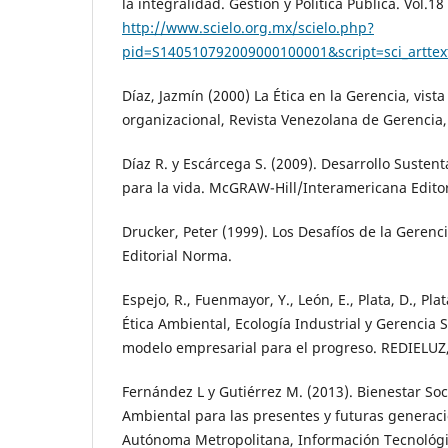
la integralidad. Gestión y Política Pública. Vol.
http://www.scielo.org.mx/scielo.php?
pid=S140510792009000100001&script=sci_arttex
Díaz, Jazmín (2000) La Ética en la Gerencia, vista
organizacional, Revista Venezolana de Gerencia, 
Díaz R. y Escárcega S. (2009). Desarrollo Susten
para la vida. McGRAW-Hill/Interamericana Editor
Drucker, Peter (1999). Los Desafíos de la Gerenci
Editorial Norma.
Espejo, R., Fuenmayor, Y., León, E., Plata, D., Plat
Ética Ambiental, Ecología Industrial y Gerencia 
modelo empresarial para el progreso. REDIELUZ,
Fernández L y Gutiérrez M. (2013). Bienestar Soc
Ambiental para las presentes y futuras generac
Autónoma Metropolitana, Información Tecnológic