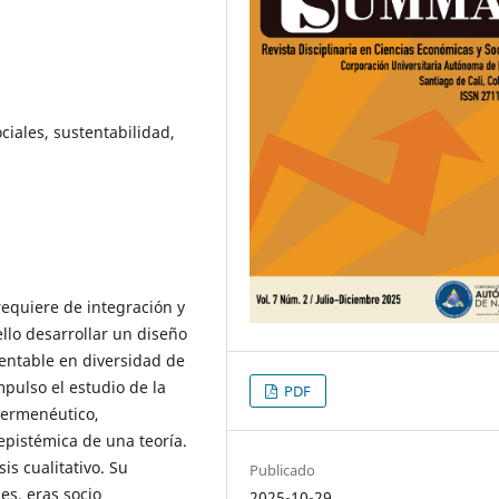
ciales, sustentabilidad,
requiere de integración y
ello desarrollar un diseño
tentable en diversidad de
pulso el estudio de la
PDF
hermenéutico,
 epistémica de una teoría.
is cualitativo. Su
Publicado
es, eras socio
2025-10-29