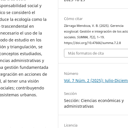
sponsabilidad social y
ico se consideró el
Cómo citar
uce la ecología como la
o trascendental en
Zárraga Mendoza, V. B. (2025). Gerencia
ecoglocal: Gestión e integración de los act
necesario el uso de la
sociales.
SUMMA
,
7
(2), 1–19.
odo de estudio en los
https://doi.org/10.47666/summa.7.2.8
ión y triangulación, se
Más formatos de cita
 conceptos estudiados,
ncias administrativas y
 una gestión fundamentada
Número
tegración en acciones de
Vol. 7 Núm. 2 (2025): Julio-Dicie
, al tener una visión
sociales; contribuyendo
Sección
cosistemas urbanos.
Sección: Ciencias económicas y
administrativas
Licencia