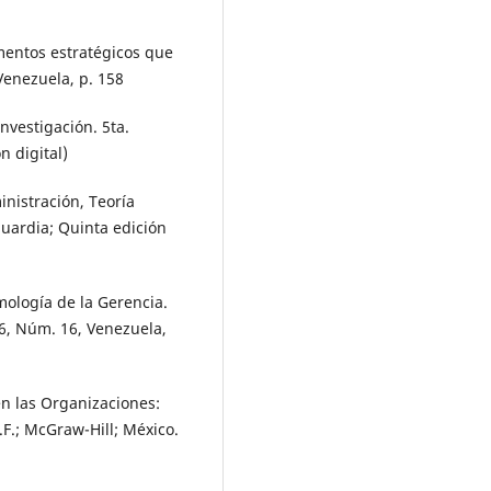
umentos estratégicos que
 Venezuela, p. 158
nvestigación. 5ta.
n digital)
inistración, Teoría
guardia; Quinta edición
emología de la Gerencia.
 6, Núm. 16, Venezuela,
en las Organizaciones:
F.; McGraw-Hill; México.