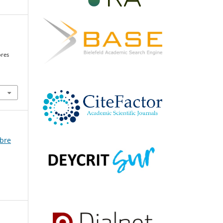
ores
mbre