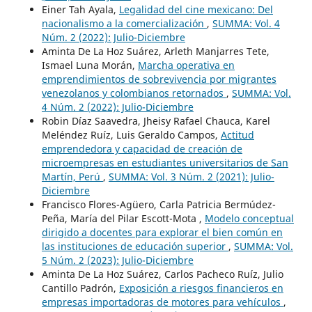
Einer Tah Ayala,
Legalidad del cine mexicano: Del
nacionalismo a la comercialización
,
SUMMA: Vol. 4
Núm. 2 (2022): Julio-Diciembre
Aminta De La Hoz Suárez, Arleth Manjarres Tete,
Ismael Luna Morán,
Marcha operativa en
emprendimientos de sobrevivencia por migrantes
venezolanos y colombianos retornados
,
SUMMA: Vol.
4 Núm. 2 (2022): Julio-Diciembre
Robin Díaz Saavedra, Jheisy Rafael Chauca, Karel
Meléndez Ruíz, Luis Geraldo Campos,
Actitud
emprendedora y capacidad de creación de
microempresas en estudiantes universitarios de San
Martín, Perú
,
SUMMA: Vol. 3 Núm. 2 (2021): Julio-
Diciembre
Francisco Flores-Agüero, Carla Patricia Bermúdez-
Peña, María del Pilar Escott-Mota ,
Modelo conceptual
dirigido a docentes para explorar el bien común en
las instituciones de educación superior
,
SUMMA: Vol.
5 Núm. 2 (2023): Julio-Diciembre
Aminta De La Hoz Suárez, Carlos Pacheco Ruíz, Julio
Cantillo Padrón,
Exposición a riesgos financieros en
empresas importadoras de motores para vehículos
,