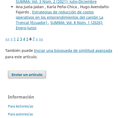
SUMMA: Vol. 3 Núm. 2 (2021): Julio-Diciembre
Ana Juela-Jadan , Karla Peña-Chica , Hugo Avendaño-
Fajardo ,
Estrategias de reducción de costos
operativos en los emprendimientos del cantón La
Troncal (Ecuador)
,
SUMMA: Vol. 8 Núm. 1 (2026):
Enero-Junio
<<
<
1
2
3
4
5
6
7
>
>>
También puede
Iniciar una búsqueda de similitud avanzada
para este artículo.
Enviar un artículo
Información
Para lectores/as
Para autores/as