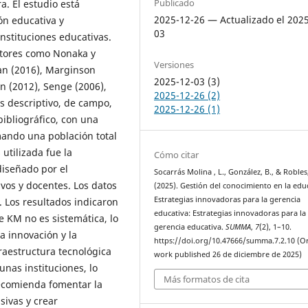
Publicado
a. El estudio está
2025-12-26 — Actualizado el 202
ón educativa y
03
nstituciones educativas.
utores como Nonaka y
Versiones
lan (2016), Marginson
2025-12-03 (3)
an (2012), Senge (2006),
2025-12-26 (2)
es descriptivo, de campo,
2025-12-26 (1)
bibliográfico, con una
mando una población total
 utilizada fue la
Cómo citar
diseñado por el
Socarrás Molina , L., González, B., & Robles
ivos y docentes. Los datos
(2025). Gestión del conocimiento en la edu
Estrategias innovadoras para la gerencia
. Los resultados indicaron
educativa: Estrategias innovadoras para la
 KM no es sistemática, lo
gerencia educativa.
SUMMA
,
7
(2), 1–10.
a innovación y la
https://doi.org/10.47666/summa.7.2.10 (Or
raestructura tecnológica
work published 26 de diciembre de 2025)
unas instituciones, lo
Más formatos de cita
recomienda fomentar la
sivas y crear