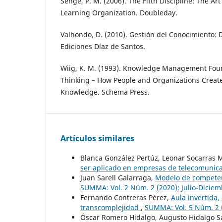
Senge, P. M. (2006). The Fifth Discipline: The Art
Learning Organization. Doubleday.
Valhondo, D. (2010). Gestión del Conocimiento: D
Ediciones Díaz de Santos.
Wiig, K. M. (1993). Knowledge Management Fou
Thinking – How People and Organizations Creat
Knowledge. Schema Press.
Artículos similares
Blanca González Pertúz, Leonar Socarras 
ser aplicado en empresas de telecomunic
Juan Sarell Galarraga,
Modelo de competen
SUMMA: Vol. 2 Núm. 2 (2020): Julio-Dicie
Fernando Contreras Pérez,
Aula invertida,
transcomplejidad
,
SUMMA: Vol. 5 Núm. 2 (
Óscar Romero Hidalgo, Augusto Hidalgo Sá