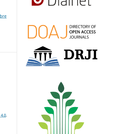
mbre
 4.0
.