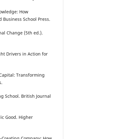
Knowledge: How
 Business School Press.
al Change (5th ed.).
ht Drivers in Action for
 Capital: Transforming
s.
g School. British Journal
lic Good. Higher
ge-Creating Company: How