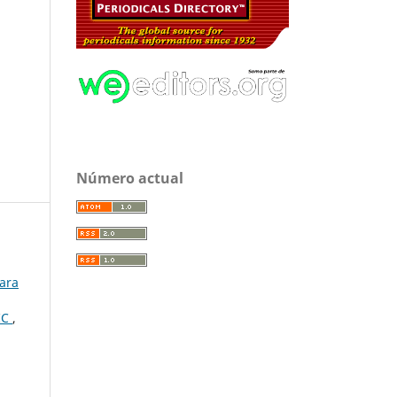
Número actual
para
IC
,