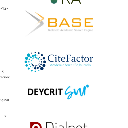
5-12-
, K.
cación:
iginal