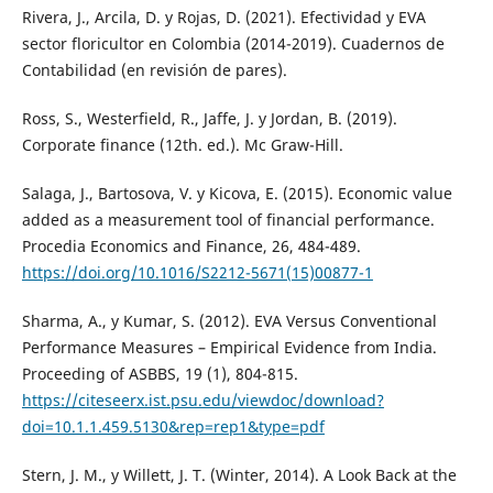
Rivera, J., Arcila, D. y Rojas, D. (2021). Efectividad y EVA
sector floricultor en Colombia (2014-2019). Cuadernos de
Contabilidad (en revisión de pares).
Ross, S., Westerfield, R., Jaffe, J. y Jordan, B. (2019).
Corporate finance (12th. ed.). Mc Graw-Hill.
Salaga, J., Bartosova, V. y Kicova, E. (2015). Economic value
added as a measurement tool of financial performance.
Procedia Economics and Finance, 26, 484-489.
https://doi.org/10.1016/S2212-5671(15)00877-1
Sharma, A., y Kumar, S. (2012). EVA Versus Conventional
Performance Measures – Empirical Evidence from India.
Proceeding of ASBBS, 19 (1), 804-815.
https://citeseerx.ist.psu.edu/viewdoc/download?
doi=10.1.1.459.5130&rep=rep1&type=pdf
Stern, J. M., y Willett, J. T. (Winter, 2014). A Look Back at the