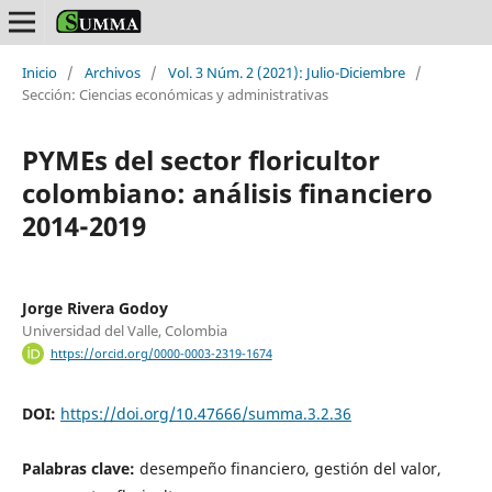
Inicio
/
Archivos
/
Vol. 3 Núm. 2 (2021): Julio-Diciembre
/
Sección: Ciencias económicas y administrativas
PYMEs del sector floricultor
colombiano: análisis financiero
2014-2019
Jorge Rivera Godoy
Universidad del Valle, Colombia
https://orcid.org/0000-0003-2319-1674
DOI:
https://doi.org/10.47666/summa.3.2.36
Palabras clave:
desempeño financiero, gestión del valor,