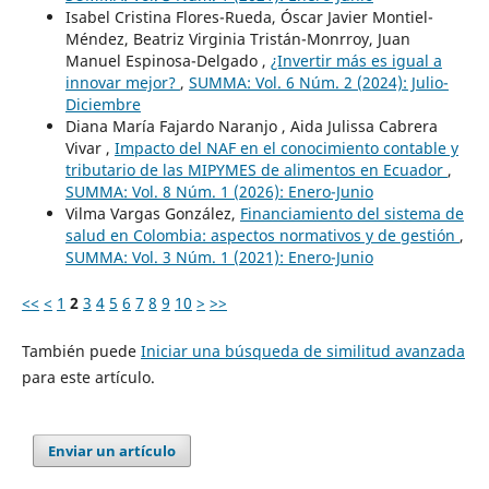
Isabel Cristina Flores-Rueda, Óscar Javier Montiel-
Méndez, Beatriz Virginia Tristán-Monrroy, Juan
Manuel Espinosa-Delgado ,
¿Invertir más es igual a
innovar mejor?
,
SUMMA: Vol. 6 Núm. 2 (2024): Julio-
Diciembre
Diana María Fajardo Naranjo , Aida Julissa Cabrera
Vivar ,
Impacto del NAF en el conocimiento contable y
tributario de las MIPYMES de alimentos en Ecuador
,
SUMMA: Vol. 8 Núm. 1 (2026): Enero-Junio
Vilma Vargas González,
Financiamiento del sistema de
salud en Colombia: aspectos normativos y de gestión
,
SUMMA: Vol. 3 Núm. 1 (2021): Enero-Junio
<<
<
1
2
3
4
5
6
7
8
9
10
>
>>
También puede
Iniciar una búsqueda de similitud avanzada
para este artículo.
Enviar un artículo