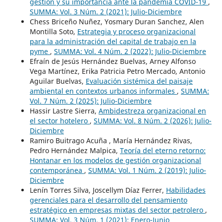
gestión y su importancia ante la pandemia COVID-19
,
SUMMA: Vol. 3 Núm. 2 (2021): Julio-Diciembre
Chess Briceño Nuñez, Yosmary Duran Sanchez, Alen
Montilla Soto,
Estrategia y proceso organizacional
para la administración del capital de trabajo en la
pyme
,
SUMMA: Vol. 4 Núm. 2 (2022): Julio-Diciembre
Efraín de Jesús Hernández Buelvas, Arney Alfonso
Vega Martínez, Erika Patricia Petro Mercado, Antonio
Aguilar Buelvas,
Evaluación sistémica del paisaje
ambiental en contextos urbanos informales
,
SUMMA:
Vol. 7 Núm. 2 (2025): Julio-Diciembre
Hassir Lastre Sierra,
Ambidestreza organizacional en
el sector hotelero
,
SUMMA: Vol. 8 Núm. 2 (2026): Julio-
Diciembre
Ramiro Buitrago Acuña , María Hernández Rivas,
Pedro Hernández Malpica,
Teoría del eterno retorno:
Hontanar en los modelos de gestión organizacional
contemporánea
,
SUMMA: Vol. 1 Núm. 2 (2019): Julio-
Diciembre
Lenín Torres Silva, Joscellym Díaz Ferrer,
Habilidades
gerenciales para el desarrollo del pensamiento
estratégico en empresas mixtas del sector petrolero
,
SUMMA: Vol. 3 Núm. 1 (2021): Enero-Junio