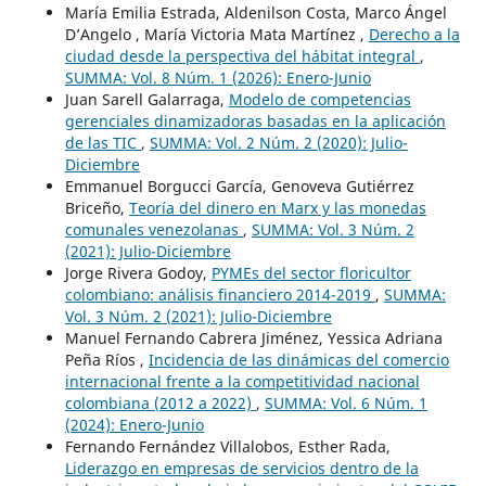
María Emilia Estrada, Aldenilson Costa, Marco Ángel
D’Angelo , María Victoria Mata Martínez ,
Derecho a la
ciudad desde la perspectiva del hábitat integral
,
SUMMA: Vol. 8 Núm. 1 (2026): Enero-Junio
Juan Sarell Galarraga,
Modelo de competencias
gerenciales dinamizadoras basadas en la aplicación
de las TIC
,
SUMMA: Vol. 2 Núm. 2 (2020): Julio-
Diciembre
Emmanuel Borgucci García, Genoveva Gutiérrez
Briceño,
Teoría del dinero en Marx y las monedas
comunales venezolanas
,
SUMMA: Vol. 3 Núm. 2
(2021): Julio-Diciembre
Jorge Rivera Godoy,
PYMEs del sector floricultor
colombiano: análisis financiero 2014-2019
,
SUMMA:
Vol. 3 Núm. 2 (2021): Julio-Diciembre
Manuel Fernando Cabrera Jiménez, Yessica Adriana
Peña Ríos ,
Incidencia de las dinámicas del comercio
internacional frente a la competitividad nacional
colombiana (2012 a 2022)
,
SUMMA: Vol. 6 Núm. 1
(2024): Enero-Junio
Fernando Fernández Villalobos, Esther Rada,
Liderazgo en empresas de servicios dentro de la