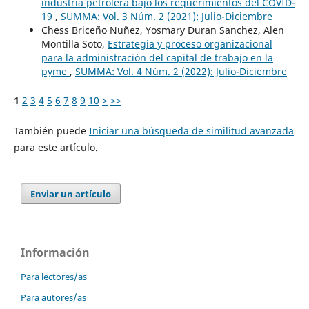
industria petrolera bajo los requerimientos del COVID-
19
,
SUMMA: Vol. 3 Núm. 2 (2021): Julio-Diciembre
Chess Briceño Nuñez, Yosmary Duran Sanchez, Alen
Montilla Soto,
Estrategia y proceso organizacional
para la administración del capital de trabajo en la
pyme
,
SUMMA: Vol. 4 Núm. 2 (2022): Julio-Diciembre
1
2
3
4
5
6
7
8
9
10
>
>>
También puede
Iniciar una búsqueda de similitud avanzada
para este artículo.
Enviar un artículo
Información
Para lectores/as
Para autores/as