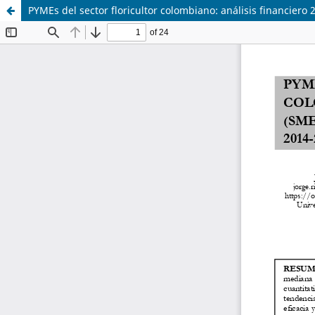
PYMEs del sector floricultor colombiano: análisis financiero