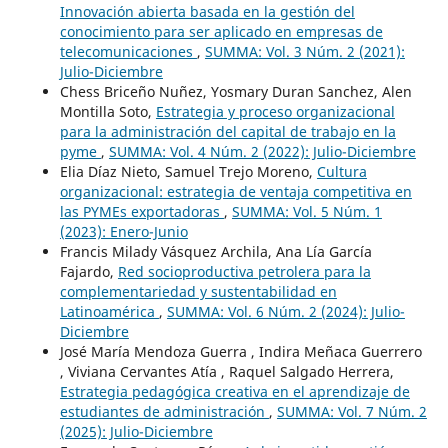
Innovación abierta basada en la gestión del
conocimiento para ser aplicado en empresas de
telecomunicaciones
,
SUMMA: Vol. 3 Núm. 2 (2021):
Julio-Diciembre
Chess Briceño Nuñez, Yosmary Duran Sanchez, Alen
Montilla Soto,
Estrategia y proceso organizacional
para la administración del capital de trabajo en la
pyme
,
SUMMA: Vol. 4 Núm. 2 (2022): Julio-Diciembre
Elia Díaz Nieto, Samuel Trejo Moreno,
Cultura
organizacional: estrategia de ventaja competitiva en
las PYMEs exportadoras
,
SUMMA: Vol. 5 Núm. 1
(2023): Enero-Junio
Francis Milady Vásquez Archila, Ana Lía García
Fajardo,
Red socioproductiva petrolera para la
complementariedad y sustentabilidad en
Latinoamérica
,
SUMMA: Vol. 6 Núm. 2 (2024): Julio-
Diciembre
José María Mendoza Guerra , Indira Meñaca Guerrero
, Viviana Cervantes Atía , Raquel Salgado Herrera,
Estrategia pedagógica creativa en el aprendizaje de
estudiantes de administración
,
SUMMA: Vol. 7 Núm. 2
(2025): Julio-Diciembre