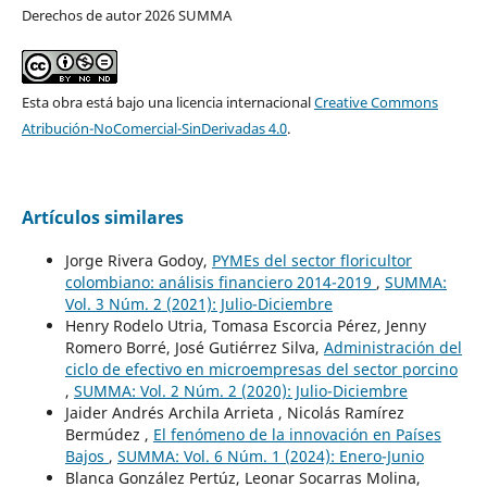
Derechos de autor 2026 SUMMA
Esta obra está bajo una licencia internacional
Creative Commons
Atribución-NoComercial-SinDerivadas 4.0
.
Artículos similares
Jorge Rivera Godoy,
PYMEs del sector floricultor
colombiano: análisis financiero 2014-2019
,
SUMMA:
Vol. 3 Núm. 2 (2021): Julio-Diciembre
Henry Rodelo Utria, Tomasa Escorcia Pérez, Jenny
Romero Borré, José Gutiérrez Silva,
Administración del
ciclo de efectivo en microempresas del sector porcino
,
SUMMA: Vol. 2 Núm. 2 (2020): Julio-Diciembre
Jaider Andrés Archila Arrieta , Nicolás Ramírez
Bermúdez ,
El fenómeno de la innovación en Países
Bajos
,
SUMMA: Vol. 6 Núm. 1 (2024): Enero-Junio
Blanca González Pertúz, Leonar Socarras Molina,