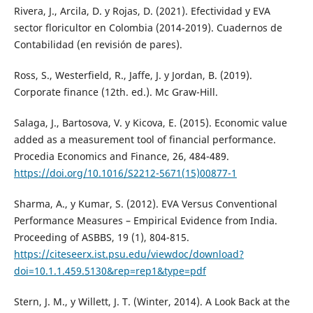
Rivera, J., Arcila, D. y Rojas, D. (2021). Efectividad y EVA
sector floricultor en Colombia (2014-2019). Cuadernos de
Contabilidad (en revisión de pares).
Ross, S., Westerfield, R., Jaffe, J. y Jordan, B. (2019).
Corporate finance (12th. ed.). Mc Graw-Hill.
Salaga, J., Bartosova, V. y Kicova, E. (2015). Economic value
added as a measurement tool of financial performance.
Procedia Economics and Finance, 26, 484-489.
https://doi.org/10.1016/S2212-5671(15)00877-1
Sharma, A., y Kumar, S. (2012). EVA Versus Conventional
Performance Measures – Empirical Evidence from India.
Proceeding of ASBBS, 19 (1), 804-815.
https://citeseerx.ist.psu.edu/viewdoc/download?
doi=10.1.1.459.5130&rep=rep1&type=pdf
Stern, J. M., y Willett, J. T. (Winter, 2014). A Look Back at the