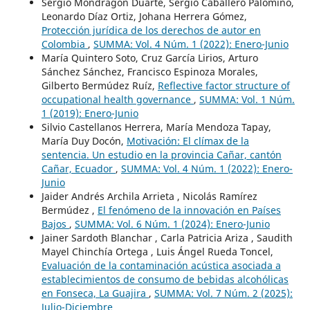
Sergio Mondragón Duarte, Sergio Caballero Palomino,
Leonardo Díaz Ortiz, Johana Herrera Gómez,
Protección jurídica de los derechos de autor en
Colombia
,
SUMMA: Vol. 4 Núm. 1 (2022): Enero-Junio
María Quintero Soto, Cruz García Lirios, Arturo
Sánchez Sánchez, Francisco Espinoza Morales,
Gilberto Bermúdez Ruíz,
Reflective factor structure of
occupational health governance
,
SUMMA: Vol. 1 Núm.
1 (2019): Enero-Junio
Silvio Castellanos Herrera, María Mendoza Tapay,
María Duy Docón,
Motivación: El clímax de la
sentencia. Un estudio en la provincia Cañar, cantón
Cañar, Ecuador
,
SUMMA: Vol. 4 Núm. 1 (2022): Enero-
Junio
Jaider Andrés Archila Arrieta , Nicolás Ramírez
Bermúdez ,
El fenómeno de la innovación en Países
Bajos
,
SUMMA: Vol. 6 Núm. 1 (2024): Enero-Junio
Jainer Sardoth Blanchar , Carla Patricia Ariza , Saudith
Mayel Chinchía Ortega , Luis Ángel Rueda Toncel,
Evaluación de la contaminación acústica asociada a
establecimientos de consumo de bebidas alcohólicas
en Fonseca, La Guajira
,
SUMMA: Vol. 7 Núm. 2 (2025):
Julio-Diciembre