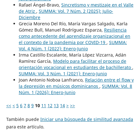
Rafael Ángel-Bravo,
Sincretismo y mestizaje en el Valle
de Atriz
,
SUMMA: Vol. 7 Núm. 2 (2025): Julio-
Diciembre
Grecia Moreno Del Río, María Vargas Salgado, Karla
Gómez Bull, Manuel Rodríguez Esparza,
Resiliencia
como antecedente del aprendizaje organizacional en
el contexto de la pandemia por COVID-19
,
SUMMA:
Vol. 4 Núm. 1 (2022): Enero-Junio
Irma Castillo Escalante, María López Vizcarra, Adán
Ramírez García,
Modelo para facilitar el proceso de
orientación vocacional en estudiantes de bachillerato
,
SUMMA: Vol. 3 Núm. 1 (2021): Enero-Junio
Joan Antonio Noboa Lanfranco,
Relación entre el flow y
la depresión en músicos dominicanos
,
SUMMA: Vol. 8
Núm. 1 (2026): Enero-Junio
<<
<
5
6
7
8
9
10
11
12
13
14
>
>>
También puede
Iniciar una búsqueda de similitud avanzada
para este artículo.