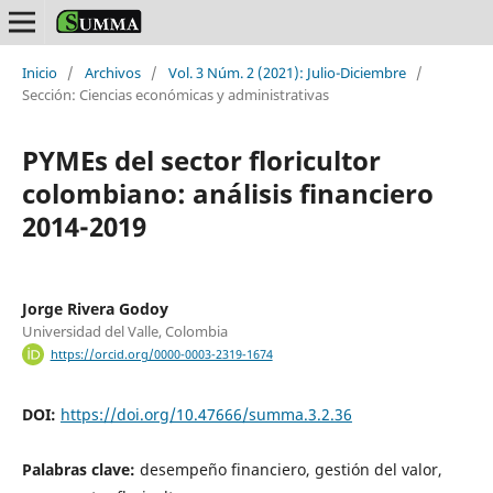
Inicio
/
Archivos
/
Vol. 3 Núm. 2 (2021): Julio-Diciembre
/
Sección: Ciencias económicas y administrativas
PYMEs del sector floricultor
colombiano: análisis financiero
2014-2019
Jorge Rivera Godoy
Universidad del Valle, Colombia
https://orcid.org/0000-0003-2319-1674
DOI:
https://doi.org/10.47666/summa.3.2.36
Palabras clave:
desempeño financiero, gestión del valor,