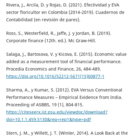
Rivera, J., Arcila, D. y Rojas, D. (2021). Efectividad y EVA
sector floricultor en Colombia (2014-2019). Cuadernos de
Contabilidad (en revisión de pares).
Ross, S., Westerfield, R., Jaffe, J. y Jordan, B. (2019).
Corporate finance (12th. ed.). Mc Graw-Hill.
Salaga, J., Bartosova, V. y Kicova, E. (2015). Economic value
added as a measurement tool of financial performance.
Procedia Economics and Finance, 26, 484-489.
https://doi.org/10.1016/S2212-5671(15)00877-1
Sharma, A., y Kumar, S. (2012). EVA Versus Conventional
Performance Measures – Empirical Evidence from India.
Proceeding of ASBBS, 19 (1), 804-815.
https://citeseerx.ist.psu.edu/viewdoc/download?
doi=10.1.1.459.5130&rep=rep1&type=pdf
Stern, J. M., y Willett, J. T. (Winter, 2014). A Look Back at the