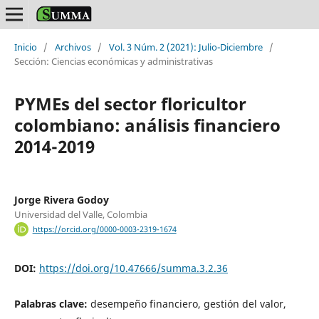
Inicio
/
Archivos
/
Vol. 3 Núm. 2 (2021): Julio-Diciembre
/
Sección: Ciencias económicas y administrativas
PYMEs del sector floricultor
colombiano: análisis financiero
2014-2019
Jorge Rivera Godoy
Universidad del Valle, Colombia
https://orcid.org/0000-0003-2319-1674
DOI:
https://doi.org/10.47666/summa.3.2.36
Palabras clave:
desempeño financiero, gestión del valor,