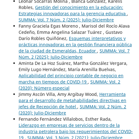
Leonar Socarrás Molina , Blanca González, Karelis
Robles,
Gestión del conocimiento en la educación:
Estrategias innovadoras para la gerencia educativa
,
SUMMA: Vol. 7 Núm. 2 (2025): Julio-Diciembre
Fanny Graciela Egas Moreno , Marisol del Rocío Alava
Cedeño, Emma Angelina Salazar Tuárez , Gustavo
Darío Robles Quiñónez,
Esquemas interpretativos y
prácticas innovadoras en la gestión financiera pública
de la ciudad de Esmeraldas, Ecuador
,
SUMMA: Vol. 7
Núm. 2 (2025): Julio-Diciembre
Aminta De La Hoz Suárez, Martha González Vergara,
Emily Lugo Hernández, María Arenilla Buelvas,
Aplicabilidad del principio contable de negocio en
marcha en tiempos de COVID-19
,
SUMMA: Vol. 2
(2020): Número especial
Jimmy Ascón Villa, Amy Argibay Wood,
Herramienta
para el desarrollo de metahabilidades directivas en
jefes de Recepción de hotel
,
SUMMA: Vol. 2 Núm. 2
(2020): Julio-Diciembre
Fernando Fernández Villalobos, Esther Rada,
Liderazgo en empresas de servicios dentro de la
industria petrolera bajo los requerimientos del COVID-
19
,
SUMMA: Vol. 3 Núm. 2 (2021): Julio-Diciembre