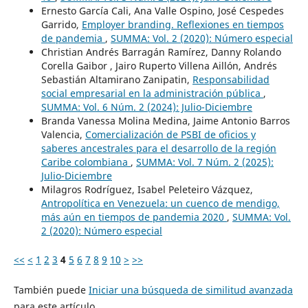
Ernesto García Cali, Ana Valle Ospino, José Cespedes
Garrido,
Employer branding. Reflexiones en tiempos
de pandemia
,
SUMMA: Vol. 2 (2020): Número especial
Christian Andrés Barragán Ramírez, Danny Rolando
Corella Gaibor , Jairo Ruperto Villena Aillón, Andrés
Sebastián Altamirano Zanipatin,
Responsabilidad
social empresarial en la administración pública
,
SUMMA: Vol. 6 Núm. 2 (2024): Julio-Diciembre
Branda Vanessa Molina Medina, Jaime Antonio Barros
Valencia,
Comercialización de PSBI de oficios y
saberes ancestrales para el desarrollo de la región
Caribe colombiana
,
SUMMA: Vol. 7 Núm. 2 (2025):
Julio-Diciembre
Milagros Rodríguez, Isabel Peleteiro Vázquez,
Antropolítica en Venezuela: un cuenco de mendigo,
más aún en tiempos de pandemia 2020
,
SUMMA: Vol.
2 (2020): Número especial
<<
<
1
2
3
4
5
6
7
8
9
10
>
>>
También puede
Iniciar una búsqueda de similitud avanzada
para este artículo.