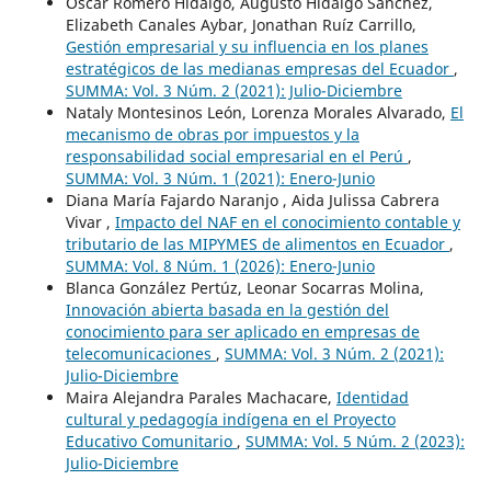
Óscar Romero Hidalgo, Augusto Hidalgo Sánchez,
Elizabeth Canales Aybar, Jonathan Ruíz Carrillo,
Gestión empresarial y su influencia en los planes
estratégicos de las medianas empresas del Ecuador
,
SUMMA: Vol. 3 Núm. 2 (2021): Julio-Diciembre
Nataly Montesinos León, Lorenza Morales Alvarado,
El
mecanismo de obras por impuestos y la
responsabilidad social empresarial en el Perú
,
SUMMA: Vol. 3 Núm. 1 (2021): Enero-Junio
Diana María Fajardo Naranjo , Aida Julissa Cabrera
Vivar ,
Impacto del NAF en el conocimiento contable y
tributario de las MIPYMES de alimentos en Ecuador
,
SUMMA: Vol. 8 Núm. 1 (2026): Enero-Junio
Blanca González Pertúz, Leonar Socarras Molina,
Innovación abierta basada en la gestión del
conocimiento para ser aplicado en empresas de
telecomunicaciones
,
SUMMA: Vol. 3 Núm. 2 (2021):
Julio-Diciembre
Maira Alejandra Parales Machacare,
Identidad
cultural y pedagogía indígena en el Proyecto
Educativo Comunitario
,
SUMMA: Vol. 5 Núm. 2 (2023):
Julio-Diciembre