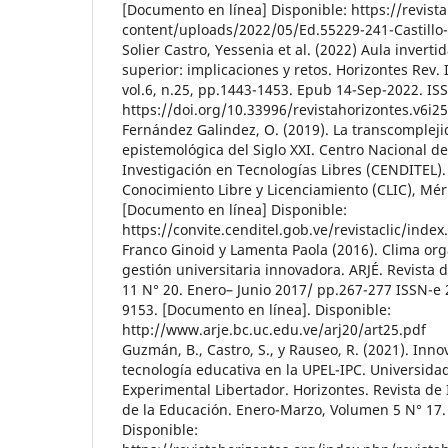
[Documento en línea] Disponible: https://revist
content/uploads/2022/05/Ed.55229-241-Castillo
Solier Castro, Yessenia et al. (2022) Aula inverti
superior: implicaciones y retos. Horizontes Rev. I
vol.6, n.25, pp.1443-1453. Epub 14-Sep-2022. IS
https://doi.org/10.33996/revistahorizontes.v6i25
Fernández Galindez, O. (2019). La transcompleji
epistemológica del Siglo XXI. Centro Nacional de
Investigación en Tecnologías Libres (CENDITEL). 
Conocimiento Libre y Licenciamiento (CLIC), Mér
[Documento en línea] Disponible:
https://convite.cenditel.gob.ve/revistaclic/index
Franco Ginoid y Lamenta Paola (2016). Clima or
gestión universitaria innovadora. ARJÉ. Revista 
11 N° 20. Enero– Junio 2017/ pp.267-277 ISSN-e
9153. [Documento en línea]. Disponible:
http://www.arje.bc.uc.edu.ve/arj20/art25.pdf
Guzmán, B., Castro, S., y Rauseo, R. (2021). Inno
tecnología educativa en la UPEL-IPC. Universid
Experimental Libertador. Horizontes. Revista de 
de la Educación. Enero-Marzo, Volumen 5 N° 17.
Disponible: