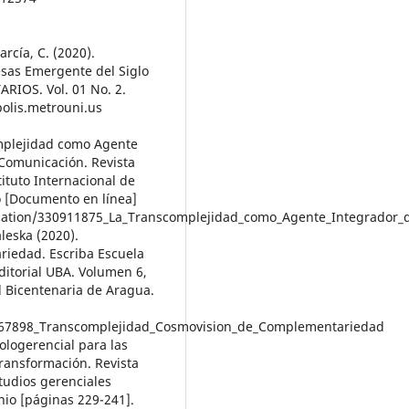
rcía, C. (2020).
sas Emergente del Siglo
RIOS. Vol. 01 No. 2.
polis.metrouni.us
omplejidad como Agente
 Comunicación. Revista
stituto Internacional de
o [Documento en línea]
ication/330911875_La_Transcomplejidad_como_Agente_Integrador_
eska (2020).
iedad. Escriba Escuela
ditorial UBA. Volumen 6,
 Bicentenaria de Aragua.
4267898_Transcomplejidad_Cosmovision_de_Complementariedad
ologerencial para las
ransformación. Revista
studios gerenciales
io [páginas 229-241].