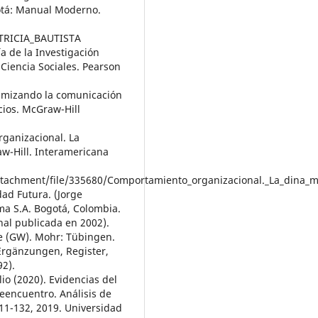
gotá: Manual Moderno.
TRICIA_BAUTISTA
a de la Investigación
iencia Sociales. Pearson
timizando la comunicación
cios. McGraw-Hill
rganizacional. La
aw-Hill. Interamericana
tachment/file/335680/Comportamiento_organizacional._La_dina_mi
dad Futura. (Jorge
ma S.A. Bogotá, Colombia.
l publicada en 2002).
 (GW). Mohr: Tübingen.
 Ergänzungen, Register,
92).
o (2020). Evidencias del
Reencuentro. Análisis de
111-132, 2019. Universidad