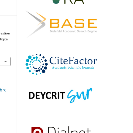
gestión
igital
mbre