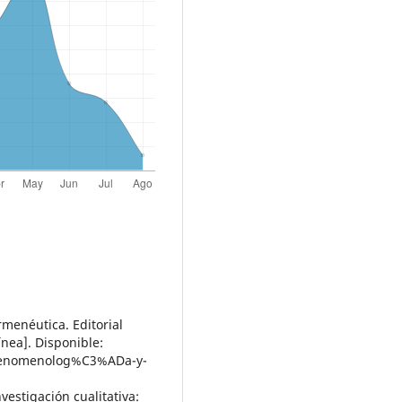
menéutica. Editorial
nea]. Disponible:
-fenomenolog%C3%ADa-y-
nvestigación cualitativa: