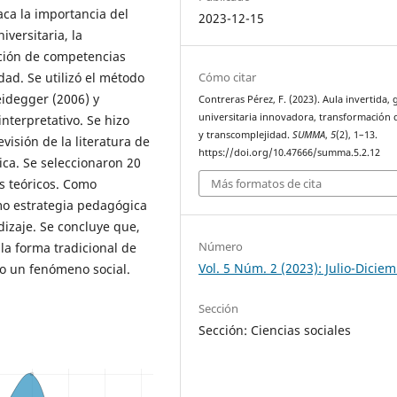
taca la importancia del
2023-12-15
versitaria, la
ición de competencias
Cómo citar
dad. Se utilizó el método
idegger (2006) y
Contreras Pérez, F. (2023). Aula invertida, 
universitaria innovadora, transformación d
nterpretativo. Se hizo
y transcomplejidad.
SUMMA
,
5
(2), 1–13.
isión de la literatura de
https://doi.org/10.47666/summa.5.2.12
ica. Se seleccionaron 20
s teóricos. Como
Más formatos de cita
mo estrategia pedagógica
dizaje. Se concluye que,
Número
la forma tradicional de
Vol. 5 Núm. 2 (2023): Julio-Dicie
o un fenómeno social.
Sección
Sección: Ciencias sociales