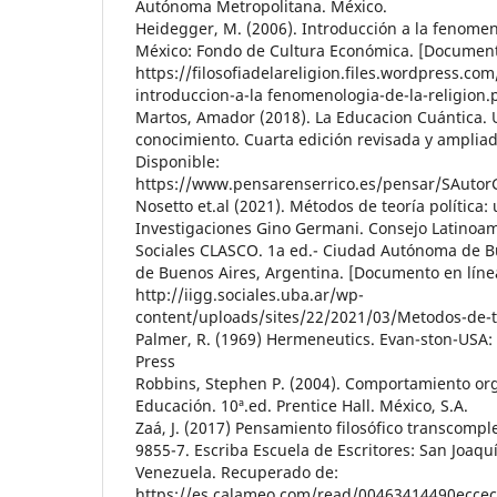
Autónoma Metropolitana. México.
Heidegger, M. (2006). Introducción a la fenomeno
México: Fondo de Cultura Económica. [Documento
https://filosofiadelareligion.files.wordpress.c
introduccion-a-la fenomenologia-de-la-religion.
Martos, Amador (2018). La Educacion Cuántica.
conocimiento. Cuarta edición revisada y ampliad
Disponible:
https://www.pensarenserrico.es/pensar/SAutorG
Nosetto et.al (2021). Métodos de teoría política:
Investigaciones Gino Germani. Consejo Latinoam
Sociales CLASCO. 1a ed.- Ciudad Autónoma de B
de Buenos Aires, Argentina. [Documento en línea
http://iigg.sociales.uba.ar/wp-
content/uploads/sites/22/2021/03/Metodos-de-te
Palmer, R. (1969) Hermeneutics. Evan-ston-USA:
Press
Robbins, Stephen P. (2004). Comportamiento org
Educación. 10ª.ed. Prentice Hall. México, S.A.
Zaá, J. (2017) Pensamiento filosófico transcompl
9855-7. Escriba Escuela de Escritores: San Joaq
Venezuela. Recuperado de:
https://es.calameo.com/read/00463414490ecce