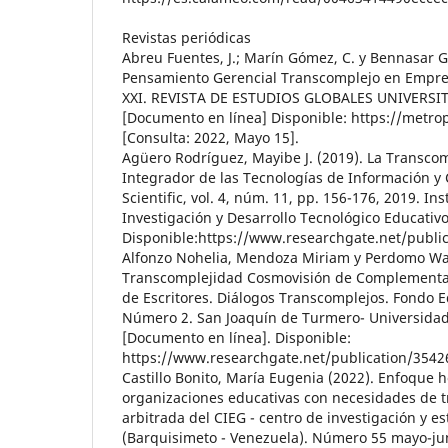
Revistas periódicas
Abreu Fuentes, J.; Marín Gómez, C. y Bennasar Ga
Pensamiento Gerencial Transcomplejo en Empre
XXI. REVISTA DE ESTUDIOS GLOBALES UNIVERSITA
[Documento en línea] Disponible: https://metro
[Consulta: 2022, Mayo 15].
Agüero Rodríguez, Mayibe J. (2019). La Transc
Integrador de las Tecnologías de Información y
Scientific, vol. 4, núm. 11, pp. 156-176, 2019. In
Investigación y Desarrollo Tecnológico Educativ
Disponible:https://www.researchgate.net/publ
Alfonzo Nohelia, Mendoza Miriam y Perdomo Wal
Transcomplejidad Cosmovisión de Complementar
de Escritores. Diálogos Transcomplejos. Fondo E
Número 2. San Joaquín de Turmero- Universidad
[Documento en línea]. Disponible:
https://www.researchgate.net/publication/35
Castillo Bonito, María Eugenia (2022). Enfoque h
organizaciones educativas con necesidades de t
arbitrada del CIEG - centro de investigación y e
(Barquisimeto - Venezuela). Número 55 mayo-jun