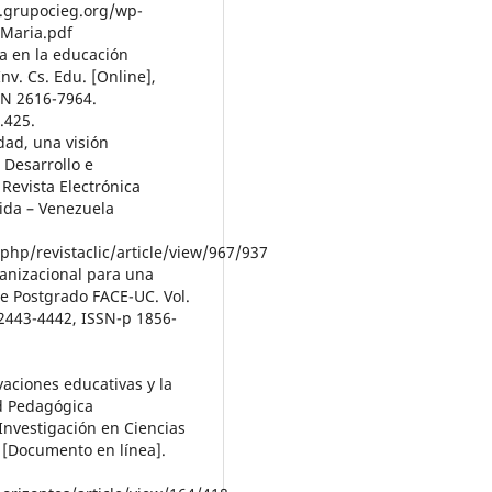
a.grupocieg.org/wp-
-Maria.pdf
da en la educación
nv. Cs. Edu. [Online],
SN 2616-7964.
.425.
dad, una visión
 Desarrollo e
Revista Electrónica
ida – Venezuela
.php/revistaclic/article/view/967/937
ganizacional para una
de Postgrado FACE-UC. Vol.
 2443-4442, ISSN-p 1856-
vaciones educativas y la
ad Pedagógica
Investigación en Ciencias
 [Documento en línea].