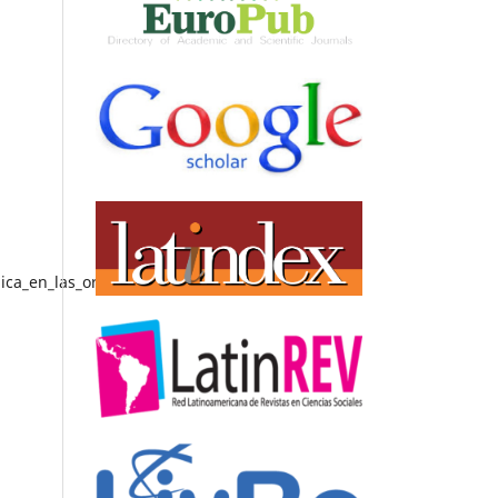
ca_en_las_organizaciones.pdf