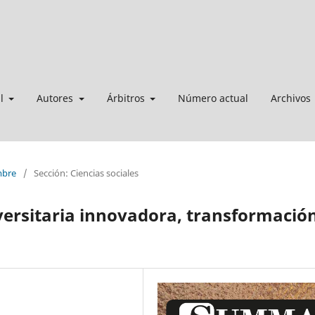
al
Autores
Árbitros
Número actual
Archivos
mbre
/
Sección: Ciencias sociales
iversitaria innovadora, transformació