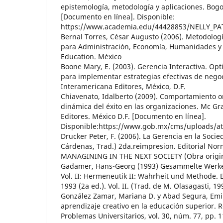
epistemología, metodología y aplicaciones. Bo
[Documento en línea]. Disponible:
https://www.academia.edu/44428853/NELLY_PA
Bernal Torres, César Augusto (2006). Metodologí
para Administración, Economía, Humanidades y C
Education. México
Boone Mary, E. (2003). Gerencia Interactiva. Op
para implementar estrategias efectivas de nego
Interamericana Editores, México, D.F.
Chiavenato, Idalberto (2009). Comportamiento o
dinámica del éxito en las organizaciones. Mc Gr
Editores. México D.F. [Documento en línea].
Disponible:https://www.gob.mx/cms/uploads/at
Drucker Peter, F. (2006). La Gerencia en la Socie
Cárdenas, Trad.) 2da.reimpresion. Editorial Nor
MANAGINING IN THE NEXT SOCIETY (Obra origina
Gadamer, Hans-Georg (1993) Gesammelte Werke
Vol. II: Hermeneutik II: Wahrheit und Methode.
1993 (2a ed.). Vol. II. (Trad. de M. Olasagasti, 19
González Zamar, Mariana D. y Abad Segura, Emili
aprendizaje creativo en la educación superior. 
Problemas Universitarios, vol. 30, núm. 77, pp. 