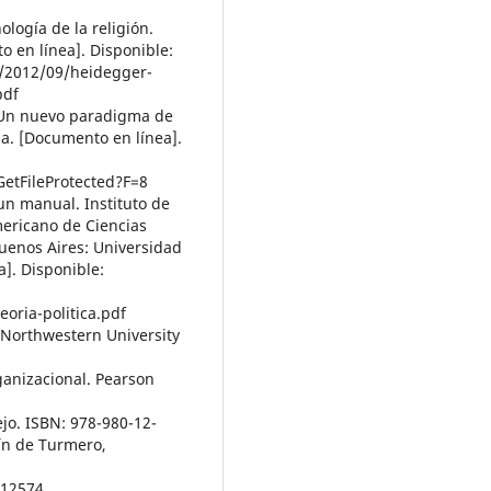
logía de la religión.
 en línea]. Disponible:
om/2012/09/heidegger-
pdf
 Un nuevo paradigma de
a. [Documento en línea].
etFileProtected?F=8
 un manual. Instituto de
ericano de Ciencias
uenos Aires: Universidad
]. Disponible:
oria-politica.pdf
 Northwestern University
anizacional. Pearson
ejo. ISBN: 978-980-12-
uín de Turmero,
c12574