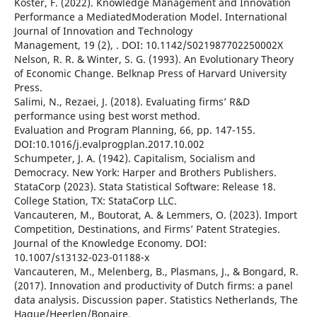
Koster, F. (2022). Knowledge Management and Innovation
Performance a MediatedModeration Model. International
Journal of Innovation and Technology
Management, 19 (2), . DOI: 10.1142/S021987702250002X
Nelson, R. R. & Winter, S. G. (1993). An Evolutionary Theory
of Economic Change. Belknap Press of Harvard University
Press.
Salimi, N., Rezaei, J. (2018). Evaluating firms’ R&D
performance using best worst method.
Evaluation and Program Planning, 66, pp. 147-155.
DOI:10.1016/j.evalprogplan.2017.10.002
Schumpeter, J. A. (1942). Capitalism, Socialism and
Democracy. New York: Harper and Brothers Publishers.
StataCorp (2023). Stata Statistical Software: Release 18.
College Station, TX: StataCorp LLC.
Vancauteren, M., Boutorat, A. & Lemmers, O. (2023). Import
Competition, Destinations, and Firms’ Patent Strategies.
Journal of the Knowledge Economy. DOI:
10.1007/s13132-023-01188-x
Vancauteren, M., Melenberg, B., Plasmans, J., & Bongard, R.
(2017). Innovation and productivity of Dutch firms: a panel
data analysis. Discussion paper. Statistics Netherlands, The
Hague/Heerlen/Bonaire.