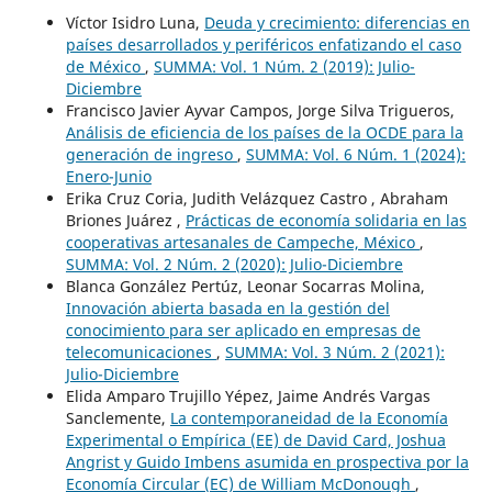
Víctor Isidro Luna,
Deuda y crecimiento: diferencias en
países desarrollados y periféricos enfatizando el caso
de México
,
SUMMA: Vol. 1 Núm. 2 (2019): Julio-
Diciembre
Francisco Javier Ayvar Campos, Jorge Silva Trigueros,
Análisis de eficiencia de los países de la OCDE para la
generación de ingreso
,
SUMMA: Vol. 6 Núm. 1 (2024):
Enero-Junio
Erika Cruz Coria, Judith Velázquez Castro , Abraham
Briones Juárez ,
Prácticas de economía solidaria en las
cooperativas artesanales de Campeche, México
,
SUMMA: Vol. 2 Núm. 2 (2020): Julio-Diciembre
Blanca González Pertúz, Leonar Socarras Molina,
Innovación abierta basada en la gestión del
conocimiento para ser aplicado en empresas de
telecomunicaciones
,
SUMMA: Vol. 3 Núm. 2 (2021):
Julio-Diciembre
Elida Amparo Trujillo Yépez, Jaime Andrés Vargas
Sanclemente,
La contemporaneidad de la Economía
Experimental o Empírica (EE) de David Card, Joshua
Angrist y Guido Imbens asumida en prospectiva por la
Economía Circular (EC) de William McDonough
,