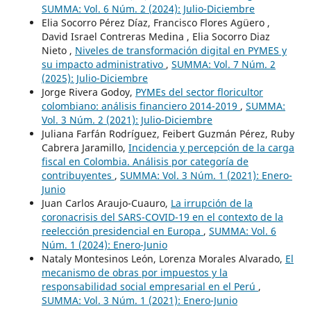
SUMMA: Vol. 6 Núm. 2 (2024): Julio-Diciembre
Elia Socorro Pérez Díaz, Francisco Flores Agüero ,
David Israel Contreras Medina , Elia Socorro Diaz
Nieto ,
Niveles de transformación digital en PYMES y
su impacto administrativo
,
SUMMA: Vol. 7 Núm. 2
(2025): Julio-Diciembre
Jorge Rivera Godoy,
PYMEs del sector floricultor
colombiano: análisis financiero 2014-2019
,
SUMMA:
Vol. 3 Núm. 2 (2021): Julio-Diciembre
Juliana Farfán Rodríguez, Feibert Guzmán Pérez, Ruby
Cabrera Jaramillo,
Incidencia y percepción de la carga
fiscal en Colombia. Análisis por categoría de
contribuyentes
,
SUMMA: Vol. 3 Núm. 1 (2021): Enero-
Junio
Juan Carlos Araujo-Cuauro,
La irrupción de la
coronacrisis del SARS-COVID-19 en el contexto de la
reelección presidencial en Europa
,
SUMMA: Vol. 6
Núm. 1 (2024): Enero-Junio
Nataly Montesinos León, Lorenza Morales Alvarado,
El
mecanismo de obras por impuestos y la
responsabilidad social empresarial en el Perú
,
SUMMA: Vol. 3 Núm. 1 (2021): Enero-Junio