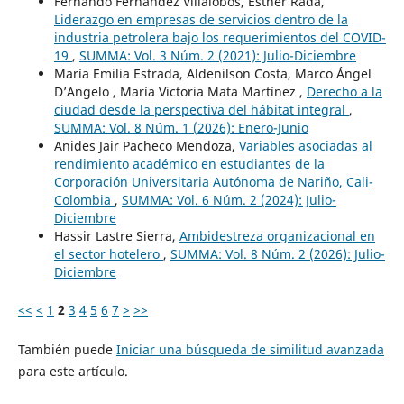
Fernando Fernández Villalobos, Esther Rada,
Liderazgo en empresas de servicios dentro de la
industria petrolera bajo los requerimientos del COVID-
19
,
SUMMA: Vol. 3 Núm. 2 (2021): Julio-Diciembre
María Emilia Estrada, Aldenilson Costa, Marco Ángel
D’Angelo , María Victoria Mata Martínez ,
Derecho a la
ciudad desde la perspectiva del hábitat integral
,
SUMMA: Vol. 8 Núm. 1 (2026): Enero-Junio
Anides Jair Pacheco Mendoza,
Variables asociadas al
rendimiento académico en estudiantes de la
Corporación Universitaria Autónoma de Nariño, Cali-
Colombia
,
SUMMA: Vol. 6 Núm. 2 (2024): Julio-
Diciembre
Hassir Lastre Sierra,
Ambidestreza organizacional en
el sector hotelero
,
SUMMA: Vol. 8 Núm. 2 (2026): Julio-
Diciembre
<<
<
1
2
3
4
5
6
7
>
>>
También puede
Iniciar una búsqueda de similitud avanzada
para este artículo.