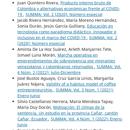
Juan Quintero Rivera,
Producto interno bruto de
Colombia y alternativas económicas frente al COVID-
19
,
SUMMA: Vol. 2 (2020): Número especial
Jacob Rivera Hernández, María Moreno Hernández,
Sonia Durán, Jesús García Gulliany,
Educación en
tecnología como paradigma didáctico, innovador e
inclusivo en el marco del COVID-19
,
SUMMA: Vol. 2
(2020): Número especial
Aminta De La Hoz Suárez, Arleth Manjarres Tete,
Ismael Luna Morán,
Marcha operativa en
emprendimientos de sobrevivencia por migrantes
venezolanos y colombianos retornados
,
SUMMA: Vol.
4 Núm. 2 (2022): Julio-Diciembre
José Bustos Aguayo, Cruz García Lirios, Margarita
Juárez Nájera,
Validity of a habitus model of coffee
entrepreneurship
,
SUMMA: Vol. 3 Núm. 1 (2021):
Enero-Junio
Silvio Castellanos Herrera, María Mendoza Tapay,
María Duy Docón,
Motivación: El clímax de la
sentencia. Un estudio en la provincia Cañar, cantón
Cañar, Ecuador
,
SUMMA: Vol. 4 Núm. 1 (2022): Enero-
Junio