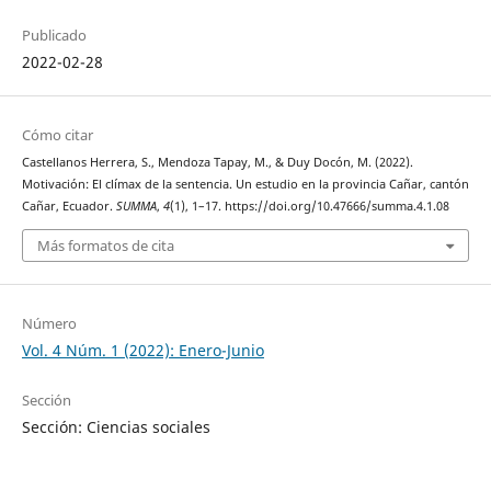
Publicado
2022-02-28
Cómo citar
Castellanos Herrera, S., Mendoza Tapay, M., & Duy Docón, M. (2022).
Motivación: El clímax de la sentencia. Un estudio en la provincia Cañar, cantón
Cañar, Ecuador.
SUMMA
,
4
(1), 1–17. https://doi.org/10.47666/summa.4.1.08
Más formatos de cita
Número
Vol. 4 Núm. 1 (2022): Enero-Junio
Sección
Sección: Ciencias sociales