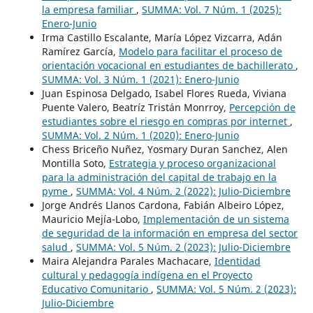
la empresa familiar
,
SUMMA: Vol. 7 Núm. 1 (2025):
Enero-Junio
Irma Castillo Escalante, María López Vizcarra, Adán
Ramírez García,
Modelo para facilitar el proceso de
orientación vocacional en estudiantes de bachillerato
,
SUMMA: Vol. 3 Núm. 1 (2021): Enero-Junio
Juan Espinosa Delgado, Isabel Flores Rueda, Viviana
Puente Valero, Beatríz Tristán Monrroy,
Percepción de
estudiantes sobre el riesgo en compras por internet
,
SUMMA: Vol. 2 Núm. 1 (2020): Enero-Junio
Chess Briceño Nuñez, Yosmary Duran Sanchez, Alen
Montilla Soto,
Estrategia y proceso organizacional
para la administración del capital de trabajo en la
pyme
,
SUMMA: Vol. 4 Núm. 2 (2022): Julio-Diciembre
Jorge Andrés Llanos Cardona, Fabián Albeiro López,
Mauricio Mejía-Lobo,
Implementación de un sistema
de seguridad de la información en empresa del sector
salud
,
SUMMA: Vol. 5 Núm. 2 (2023): Julio-Diciembre
Maira Alejandra Parales Machacare,
Identidad
cultural y pedagogía indígena en el Proyecto
Educativo Comunitario
,
SUMMA: Vol. 5 Núm. 2 (2023):
Julio-Diciembre