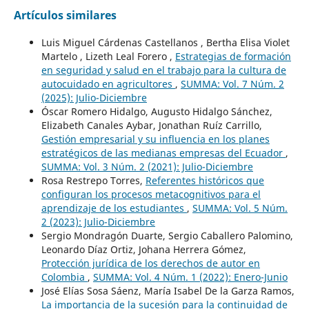
Artículos similares
Luis Miguel Cárdenas Castellanos , Bertha Elisa Violet
Martelo , Lizeth Leal Forero ,
Estrategias de formación
en seguridad y salud en el trabajo para la cultura de
autocuidado en agricultores
,
SUMMA: Vol. 7 Núm. 2
(2025): Julio-Diciembre
Óscar Romero Hidalgo, Augusto Hidalgo Sánchez,
Elizabeth Canales Aybar, Jonathan Ruíz Carrillo,
Gestión empresarial y su influencia en los planes
estratégicos de las medianas empresas del Ecuador
,
SUMMA: Vol. 3 Núm. 2 (2021): Julio-Diciembre
Rosa Restrepo Torres,
Referentes históricos que
configuran los procesos metacognitivos para el
aprendizaje de los estudiantes
,
SUMMA: Vol. 5 Núm.
2 (2023): Julio-Diciembre
Sergio Mondragón Duarte, Sergio Caballero Palomino,
Leonardo Díaz Ortiz, Johana Herrera Gómez,
Protección jurídica de los derechos de autor en
Colombia
,
SUMMA: Vol. 4 Núm. 1 (2022): Enero-Junio
José Elías Sosa Sáenz, María Isabel De la Garza Ramos,
La importancia de la sucesión para la continuidad de