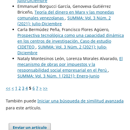
Julio-Diciembre
Emmanuel Borgucci García, Genoveva Gutiérrez
Briceño,
Teoría del dinero en Marx y las monedas
comunales venezolanas
,
SUMMA: Vol. 3 Núm. 2
(2021): Julio-Diciembre
Carla Bermúdez Peña, Francisco Flores Agüero,
Prospectiva tecnológica como una capacidad dinámica
en los centros de investigación. Caso de estudio
CIDETEQ
,
SUMMA: Vol. 3 Núm. 2 (2021): Julio-
Diciembre
Nataly Montesinos León, Lorenza Morales Alvarado,
El
mecanismo de obras por impuestos y la
responsabilidad social empresarial en el Perú
,
SUMMA: Vol. 3 Núm. 1 (2021): Enero-Junio
<<
<
1
2
3
4
5
6
7
>
>>
También puede
Iniciar una búsqueda de similitud avanzada
para este artículo.
Enviar un artículo