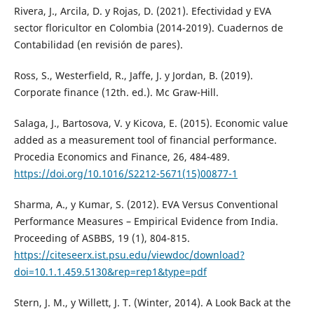
Rivera, J., Arcila, D. y Rojas, D. (2021). Efectividad y EVA
sector floricultor en Colombia (2014-2019). Cuadernos de
Contabilidad (en revisión de pares).
Ross, S., Westerfield, R., Jaffe, J. y Jordan, B. (2019).
Corporate finance (12th. ed.). Mc Graw-Hill.
Salaga, J., Bartosova, V. y Kicova, E. (2015). Economic value
added as a measurement tool of financial performance.
Procedia Economics and Finance, 26, 484-489.
https://doi.org/10.1016/S2212-5671(15)00877-1
Sharma, A., y Kumar, S. (2012). EVA Versus Conventional
Performance Measures – Empirical Evidence from India.
Proceeding of ASBBS, 19 (1), 804-815.
https://citeseerx.ist.psu.edu/viewdoc/download?
doi=10.1.1.459.5130&rep=rep1&type=pdf
Stern, J. M., y Willett, J. T. (Winter, 2014). A Look Back at the