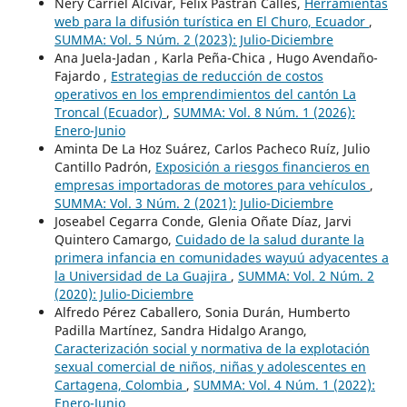
Nery Carriel Alcívar, Félix Pastrán Calles,
Herramientas
web para la difusión turística en El Churo, Ecuador
,
SUMMA: Vol. 5 Núm. 2 (2023): Julio-Diciembre
Ana Juela-Jadan , Karla Peña-Chica , Hugo Avendaño-
Fajardo ,
Estrategias de reducción de costos
operativos en los emprendimientos del cantón La
Troncal (Ecuador)
,
SUMMA: Vol. 8 Núm. 1 (2026):
Enero-Junio
Aminta De La Hoz Suárez, Carlos Pacheco Ruíz, Julio
Cantillo Padrón,
Exposición a riesgos financieros en
empresas importadoras de motores para vehículos
,
SUMMA: Vol. 3 Núm. 2 (2021): Julio-Diciembre
Joseabel Cegarra Conde, Glenia Oñate Díaz, Jarvi
Quintero Camargo,
Cuidado de la salud durante la
primera infancia en comunidades wayuú adyacentes a
la Universidad de La Guajira
,
SUMMA: Vol. 2 Núm. 2
(2020): Julio-Diciembre
Alfredo Pérez Caballero, Sonia Durán, Humberto
Padilla Martínez, Sandra Hidalgo Arango,
Caracterización social y normativa de la explotación
sexual comercial de niños, niñas y adolescentes en
Cartagena, Colombia
,
SUMMA: Vol. 4 Núm. 1 (2022):
Enero-Junio