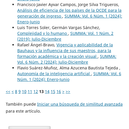
Francisco Javier Ayvar Campos, Jorge Silva Trigueros,
Análisis de eficiencia de los países de la OCDE para la
generación de ingreso
,
SUMMA: Vol. 6 Núm. 1 (2024):
Enero-Junio
Luis Torres Soler, Germán Vargas Sánchez,
Complejidad y lo humano
,
SUMMA: Vol. 1 Núm. 2
(2019): Julio-Diciembre
Rafael Ángel-Bravo,
Vigencia y aplicabilidad de la
Bauhaus y la influencia de sus maestros, para la
formación académica y la creación visual
,
SUMMA:
Vol. 6 Núm. 2 (2024): Julio-Diciembre
Flavio Suárez-Muñoz, Alma Azucena Bautista Tejeda ,
Autonomía de la inteligencia artificial
,
SUMMA: Vol. 6
Núm. 1 (2024): Enero-Junio
<<
<
8
9
10
11
12
13
14
15
16
>
>>
También puede
Iniciar una búsqueda de similitud avanzada
para este artículo.