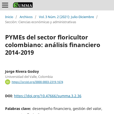
Inicio
/
Archivos
/
Vol. 3 Núm. 2 (2021): Julio-Diciembre
/
Sección: Ciencias económicas y administrativas
PYMEs del sector floricultor
colombiano: análisis financiero
2014-2019
Jorge Rivera Godoy
Universidad del Valle, Colombia
https://orcid.org/0000-0003-2319-1674
DOI:
https://doi.org/10.47666/summa.3.2.36
Palabras clave:
desempeño financiero, gestión del valor,