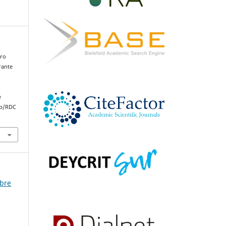
ero
rante
ú
e
hp/RDC
mbre