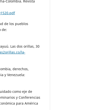
ha-Colombia. Revista
01520.pdf
ud de los pueblos
o de:
yuú. Las dos orillas, 30
s2orillas.co/la-
lombia, derechos,
bia y Venezuela:
 cuidado como eje de
Seminarios y Conferencias
 Económica para América