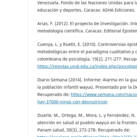
Venezuela. Fondo de las Naciones Unidas para la
educación y deportes. Caracas: ASHA Ediciones.
Arias, F. (2012). El proyecto de Investigación. In
metodología científica. Caracas: Editorial Episte
Cuenya, L. y Ruetti, E. (2010). Controversias epi
metodológicas entre el paradigma cualitativo y c
colombiana de psicología, 19(2), 271-277. Recup
https://revistas.unal.edu.co/index.php/psicolog
Diario Semana (2014). Informe: Alarma en la gua
la población infantil wayuú. Presentado por la D
Recuperado de:
https://www.semana.com/nacion
hay-37000-ninos-con-desnutricion
Duarte, M., Ortega, M., Mora, L. y Fernández, N
atención en salud al pueblo wayuú en la fronte
Panam salud, 30(3), 272-278. Recuperado de: