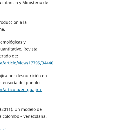
 infancia y Ministerio de
troducción a la
me.
stemológicas y
uantitativo. Revista
erado de:
ia/article/view/17795/34440
jira por desnutrición en
efensoría del pueblo.
/articulo/en-guajira-
. (2011). Un modelo de
ra colombo – venezolana.