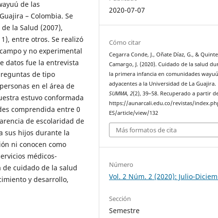
 wayuú de las
2020-07-07
Guajira – Colombia. Se
de la Salud (2007),
), entre otros. Se realizó
Cómo citar
e campo y no experimental
Cegarra Conde, J., Oñate Díaz, G., & Quint
 datos fue la entrevista
Camargo, J. (2020). Cuidado de la salud du
preguntas de tipo
la primera infancia en comunidades wayu
adyacentes a la Universidad de La Guajira.
 personas en el área de
SUMMA
,
2
(2), 39–58. Recuperado a partir d
muestra estuvo conformada
https://aunarcali.edu.co/revistas/index.p
ades comprendida entre 0
ES/article/view/132
carencia de escolaridad de
Más formatos de cita
a sus hijos durante la
ción ni conocen como
servicios médicos-
Número
a de cuidado de la salud
Vol. 2 Núm. 2 (2020): Julio-Dicie
cimiento y desarrollo,
Sección
Semestre