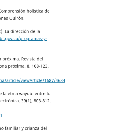
 Comprensión holística de
iones Quirón.
). La dirección de la
bf.gov.co/programas-y-
a próxima. Revista del
ona próxima, 8, 108-123.
ona/article/viewArticle/1687/4634
e la etnia wayuú: entre lo
lectrónica. 39(1), 803-812.
11
no familiar y crianza del