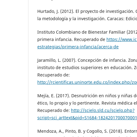
Hurtado, J. (2012). El proyecto de investigación.
la metodología y la investigación. Caracas: Edic
Instituto Colombiano de Bienestar Familiar (2012
primera infancia. Recuperado de
https://www.ic
estrategias/primera-infancia/acerca-de
Jaramillo, L. (2007). Concepción de infancia. Zon
instituto de estudios superiores en educación. Z
Recuperado de:
http://rcientificas.uninorte.edu.co/index.php/z
Mejía, E. (2017). Desnutrición en niños y niñas d
ético, lo propio y lo pertinente. Revista médica e
Recuperado de:
http://scielo.sld.cu/scielo.php?
script=sci_arttext&pid=S1684-182420170007000
Mendoza, A., Pinto, B. y Cogollo, S. (2018). Entor