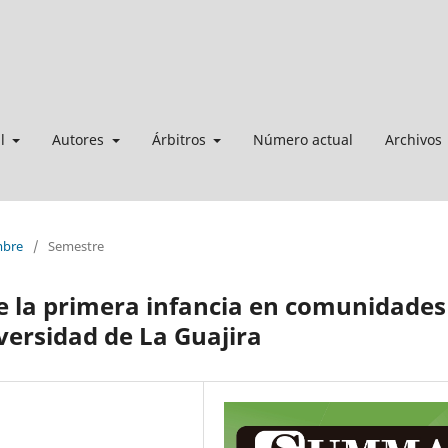
al
Autores
Árbitros
Número actual
Archivos
mbre
/
Semestre
e la primera infancia en comunidades
ersidad de La Guajira