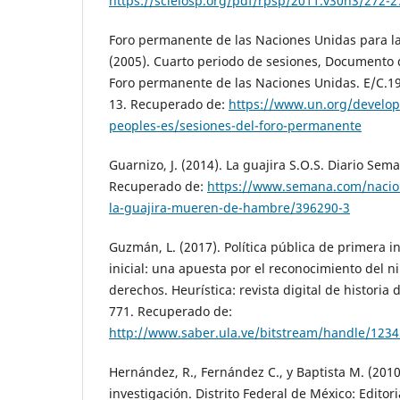
https://scielosp.org/pdf/rpsp/2011.v30n3/272-2
Foro permanente de las Naciones Unidas para l
(2005). Cuarto periodo de sesiones, Documento 
Foro permanente de las Naciones Unidas. E/C.19
13. Recuperado de:
https://www.un.org/develo
peoples-es/sesiones-del-foro-permanente
Guarnizo, J. (2014). La guajira S.O.S. Diario Sema
Recuperado de:
https://www.semana.com/nacion
la-guajira-mueren-de-hambre/396290-3
Guzmán, L. (2017). Política pública de primera i
inicial: una apuesta por el reconocimiento del n
derechos. Heurística: revista digital de historia 
771. Recuperado de:
http://www.saber.ula.ve/bitstream/handle/123
Hernández, R., Fernández C., y Baptista M. (2010
investigación. Distrito Federal de México: Editor