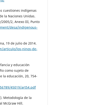
78/
as cuestiones indígenas
de la Naciones Unidas.
/2005/2, Anexo III, Punto
pment/desa/indigenous-
na, 19 de julio de 2014.
/articulo/los-ninos-de-
nfancia y educación
iño como sujeto de
de la educación, 20, 754-
456789/45019/art54.pdf
). Metodología de la
ial McGraw Hill.