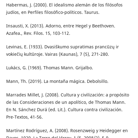
Habermas, J. (2000). El idealismo alemán de los filósofos
judíos, en Perfiles filosófico-políticos. Taurus.
Insausti, X. (2013). Adorno, entre Hegel y Beethoven.
Azafea., Rev. Filos. 15, 103-112.
Levinas, E. (1933). Dvasiškumo supratimas prancūzų ir
vokiečių kultūroje. Vairas (Kaunas), 7 (5), 271-280.
Lukács, G. (1969). Thomas Mann. Grijalbo.
Mann, Th. (2019). La montaña mágica. Debolsillo.
Marrades Millet, J. (2008). Cultura y civilización: a propósito
de las Consideraciones de un apolítico, de Thomas Mann.
En N. Sánchez Durá (ed. Lit.). Cultura contra civilización.
Pre-Textos, 41-56.
Martínez Rodríguez, A. (2008). Rosenzweig y Heidegger en
Davos, 1929. La Torre del Virrey, 1 (5, 2008/2), 5-9.