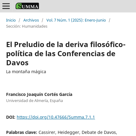
Inicio
/
Archivos
/
Vol. 7 Núm. 1 (2025): Enero-Junio
/
Sección: Humanidades
El Preludio de la deriva filosófico-
política de las Conferencias de
Davos
La montaña mágica
Francisco Joaquín Cortés García
Universidad de Almería, España
DOI:
https://doi.org/10.47666/Summa.7.1.1
Palabras clave:
Cassirer, Heidegger, Debate de Davos,