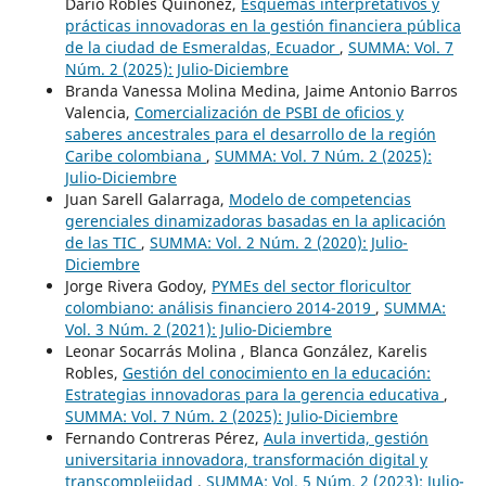
Darío Robles Quiñónez,
Esquemas interpretativos y
prácticas innovadoras en la gestión financiera pública
de la ciudad de Esmeraldas, Ecuador
,
SUMMA: Vol. 7
Núm. 2 (2025): Julio-Diciembre
Branda Vanessa Molina Medina, Jaime Antonio Barros
Valencia,
Comercialización de PSBI de oficios y
saberes ancestrales para el desarrollo de la región
Caribe colombiana
,
SUMMA: Vol. 7 Núm. 2 (2025):
Julio-Diciembre
Juan Sarell Galarraga,
Modelo de competencias
gerenciales dinamizadoras basadas en la aplicación
de las TIC
,
SUMMA: Vol. 2 Núm. 2 (2020): Julio-
Diciembre
Jorge Rivera Godoy,
PYMEs del sector floricultor
colombiano: análisis financiero 2014-2019
,
SUMMA:
Vol. 3 Núm. 2 (2021): Julio-Diciembre
Leonar Socarrás Molina , Blanca González, Karelis
Robles,
Gestión del conocimiento en la educación:
Estrategias innovadoras para la gerencia educativa
,
SUMMA: Vol. 7 Núm. 2 (2025): Julio-Diciembre
Fernando Contreras Pérez,
Aula invertida, gestión
universitaria innovadora, transformación digital y
transcomplejidad
,
SUMMA: Vol. 5 Núm. 2 (2023): Julio-