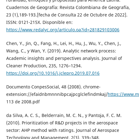
Cuadernos de Geografía: Revista Colombiana de Geografía,
23 (1),189-193.[fecha de Consulta 22 de Octubre de 2022].
ISSN: 0121-215X. Disponible en:
https://www.redalyc.org/articulo.oa?id=281829103006
Chen, Y., Jin, Q., Fang, H., Lei, H., Hu, J., Wu, Y., Chen, J.,
Wang, C., y Wan, Y. (2019). Analytic network process:
Academic insights and perspectives analysis. Journal of
Cleaner Production, 235, 1276–1294.
https://doi.org/10.1016/j.jclepro.2019.07.016
Documento ConpesSocial, 48 (2008). chrome-
extension://efaidnbmnnnibpcajpcglclefindmkaj/
https://www.m
113 de 2008.pdf
da Silva, A. C. S., Belderrain, M. C. N., y Pantoja, F. C. M.
(2010). Prioritization of R&D projects in the aerospace
sector: AHP method with ratings. Journal of Aerospace
Technology and Management, 2(3), 339–348.