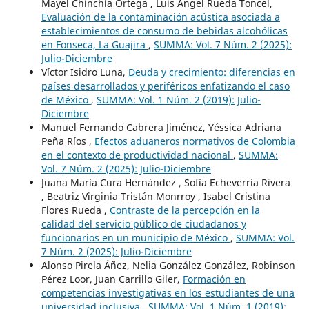
Mayel Chinchía Ortega , Luis Ángel Rueda Toncel,
Evaluación de la contaminación acústica asociada a
establecimientos de consumo de bebidas alcohólicas
en Fonseca, La Guajira
,
SUMMA: Vol. 7 Núm. 2 (2025):
Julio-Diciembre
Víctor Isidro Luna,
Deuda y crecimiento: diferencias en
países desarrollados y periféricos enfatizando el caso
de México
,
SUMMA: Vol. 1 Núm. 2 (2019): Julio-
Diciembre
Manuel Fernando Cabrera Jiménez, Yéssica Adriana
Peña Ríos ,
Efectos aduaneros normativos de Colombia
en el contexto de productividad nacional
,
SUMMA:
Vol. 7 Núm. 2 (2025): Julio-Diciembre
Juana María Cura Hernández , Sofía Echeverría Rivera
, Beatriz Virginia Tristán Monrroy , Isabel Cristina
Flores Rueda ,
Contraste de la percepción en la
calidad del servicio público de ciudadanos y
funcionarios en un municipio de México
,
SUMMA: Vol.
7 Núm. 2 (2025): Julio-Diciembre
Alonso Pirela Áñez, Nelia González González, Robinson
Pérez Loor, Juan Carrillo Giler,
Formación en
competencias investigativas en los estudiantes de una
universidad inclusiva
,
SUMMA: Vol. 1 Núm. 1 (2019):