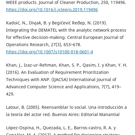
WEEE products. Journal of Cleaner Production, 250, 119496.
https://doi.org/10.1016/j.jclepro.2019.119496
Kadoić, N., Divjak, B. y Begičević Ređep, N. (2019).
Integrating the DEMATEL with the analytic network process
for effective decision-making. Central European Journal of
Operations Research, 27(3), 653–678.
https://doi.org/10.1007/s10100-018-0601-4
Khan, J., Izaz-ur-Rehman, Khan, S. P., Qasim, I. y Khan, Y. H.
(2016). An Evaluation of Requirement Prioritization
Techniques with ANP. (IJACSA) International Journal of
Advanced Computer Science and Applications, 7(7), 419–
429.
Latour, B. (2005). Reensamblar lo social. Una introducción a
la teoría del actor red. Buenos Aires: Editorial Manantial
López-Ospina, H., Quezada, L. E., Barros-castro, R. A. y
González, M. A. (2017). A method for designing strategy