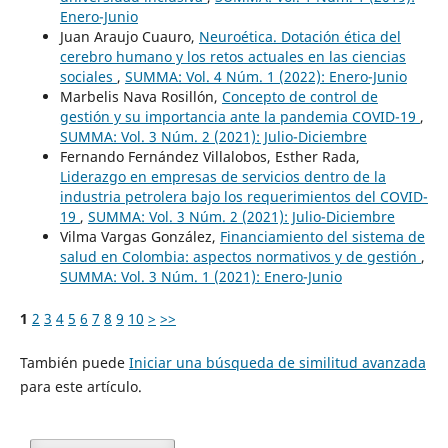
Enero-Junio
Juan Araujo Cuauro,
Neuroética. Dotación ética del
cerebro humano y los retos actuales en las ciencias
sociales
,
SUMMA: Vol. 4 Núm. 1 (2022): Enero-Junio
Marbelis Nava Rosillón,
Concepto de control de
gestión y su importancia ante la pandemia COVID-19
,
SUMMA: Vol. 3 Núm. 2 (2021): Julio-Diciembre
Fernando Fernández Villalobos, Esther Rada,
Liderazgo en empresas de servicios dentro de la
industria petrolera bajo los requerimientos del COVID-
19
,
SUMMA: Vol. 3 Núm. 2 (2021): Julio-Diciembre
Vilma Vargas González,
Financiamiento del sistema de
salud en Colombia: aspectos normativos y de gestión
,
SUMMA: Vol. 3 Núm. 1 (2021): Enero-Junio
1
2
3
4
5
6
7
8
9
10
>
>>
También puede
Iniciar una búsqueda de similitud avanzada
para este artículo.