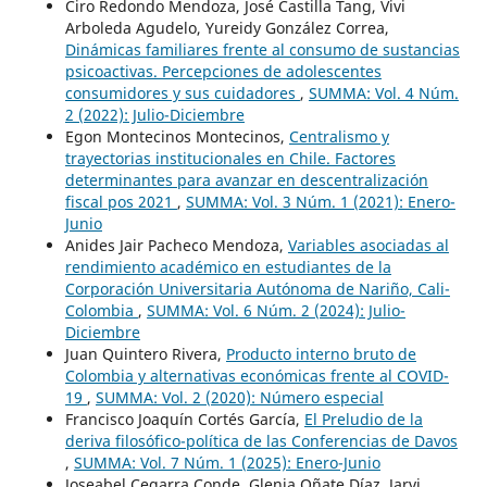
Ciro Redondo Mendoza, José Castilla Tang, Vivi
Arboleda Agudelo, Yureidy González Correa,
Dinámicas familiares frente al consumo de sustancias
psicoactivas. Percepciones de adolescentes
consumidores y sus cuidadores
,
SUMMA: Vol. 4 Núm.
2 (2022): Julio-Diciembre
Egon Montecinos Montecinos,
Centralismo y
trayectorias institucionales en Chile. Factores
determinantes para avanzar en descentralización
fiscal pos 2021
,
SUMMA: Vol. 3 Núm. 1 (2021): Enero-
Junio
Anides Jair Pacheco Mendoza,
Variables asociadas al
rendimiento académico en estudiantes de la
Corporación Universitaria Autónoma de Nariño, Cali-
Colombia
,
SUMMA: Vol. 6 Núm. 2 (2024): Julio-
Diciembre
Juan Quintero Rivera,
Producto interno bruto de
Colombia y alternativas económicas frente al COVID-
19
,
SUMMA: Vol. 2 (2020): Número especial
Francisco Joaquín Cortés García,
El Preludio de la
deriva filosófico-política de las Conferencias de Davos
,
SUMMA: Vol. 7 Núm. 1 (2025): Enero-Junio
Joseabel Cegarra Conde, Glenia Oñate Díaz, Jarvi