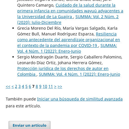
Quintero Camargo,
Cuidado de la salud durante la
primera infancia en comunidades wayuú adyacentes a
la Universidad de La Guajira
,
SUMMA: Vol. 2 Núm. 2
(2020): Julio-Diciembre
Grecia Moreno Del Río, María Vargas Salgado, Karla
Gómez Bull, Manuel Rodríguez Esparza,
Resiliencia
como antecedente del aprendizaje organizacional en
el contexto de la pandemia por COVID-19
,
SUMMA:
Vol. 4 Núm. 1 (2022): Enero-Junio
Sergio Mondragón Duarte, Sergio Caballero Palomino,
Leonardo Díaz Ortiz, Johana Herrera Gómez,
Protección jurídica de los derechos de autor en
Colombia
,
SUMMA: Vol. 4 Núm. 1 (2022): Enero-Junio
<<
<
2
3
4
5
6
7
8
9
10
11
>
>>
También puede
Iniciar una búsqueda de similitud avanzada
para este artículo.
Enviar un artículo