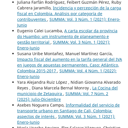
Juliana Farfán Rodríguez, Feibert Guzmán Pérez, Ruby
Cabrera Jaramillo,
Incidencia y percepción de la carga
fiscal en Colombia. Análisis por categoría de
contribuyentes
,
SUMMA: Vol. 3 Núm. 1 (2021): Enero-
Junio
Eugenio Calei Lucamba,
A carta escolar da província
do Huambo: um instrumento de planeamento e
gestão territorial
,
SUMMA: Vol. 3 Núm. 1 (2021):
Enero-Junio
Susana Uribe Montañez, Manuel Martínez García,
Impacto fiscal del aumento en la tarifa general del IVA
en juegos de apuestas permanentes. Caso: Atlántico,
Colombia 2015-2017
,
SUMMA: Vol. 4 Núm. 1 (2022):
Enero-Junio
Yara Alejandra Ruiz López , Nidian Giovanna Alvarado
Reyes , Diana Marcela Bernal Monroy ,
La Cocina del
municipio de Zetaquira
,
SUMMA: Vol. 7 Núm. 2
(2025): Julio-Diciembre
Asebes Noguera Campo,
Informalidad del servicio de
transporte urbano en Santiago de Cali, Colombia:
aspectos de interés
,
SUMMA: Vol. 3 Núm. 1 (2021):
Enero-Junio
María Useche Aguirre, Flor Salazar Vázquez, Christian