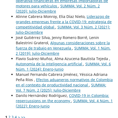
operativa-financieras en empresas importadoras de
motores para vehículos
,
SUMMA: Vol. 2 Núm. 2
(2020): Julio-Diciembre
Alinne Cabrera Monroy, Elia Díaz Nieto,
Liderazgo de
grandes empresas frente a la COVID-19: estrategia de
competitividad global
,
SUMMA: Vol. 3 Núm. 2 (2021):
Julio-Diciembre
José Gutiérrez Silva, Jenny Romero Borr´é, Lenin
Balestrini Graterol,
Algunas consideraciones sobre la
fuerza de trabajo en Venezuela
,
SUMMA: Vol. 1 Núm.
2 (2019): Julio-Diciembre
Flavio Suárez-Muñoz, Alma Azucena Bautista Tejeda ,
Autonomía de la inteligencia artificial
,
SUMMA: Vol. 6
Núm. 1 (2024): Enero-Junio
Manuel Fernando Cabrera Jiménez, Yéssica Adriana
Peña Ríos ,
Efectos aduaneros normativos de Colombia
en el contexto de productividad nacional
,
SUMMA:
Vol. 7 Núm. 2 (2025): Julio-Diciembre
Danilo Hernández Rodríguez,
COVID-19 in Colombia:
repercussions on the economy
,
SUMMA: Vol. 4 Núm. 1
(2022): Enero-Junio
1
2
3
4
>
>>