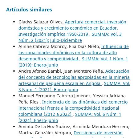
Artículos similares
Gladys Salazar Olives,
Apertura comercial, inversión
doméstica y crecimiento económico en Ecuador.
Investigación empírica 1950-2019
,
SUMMA: Vol. 3
Núm. 2 (2021): Julio-Diciembre
Alinne Cabrera Monroy, Elia Díaz Nieto,
Influencia de
las capacidades dinámicas en la cultura de alto
desempeño y competitividad
,
SUMMA: Vol. 1 Núm. 1
(2019): Enero-Junio
Andre Afonso Bambi, Juan Montero Peña,
Adecuación
del concepto de tecnologías apropiadas en la minería
artesanal de pequeña escala en Angola
,
SUMMA: Vol.
3 Núm. 1 (2021): Enero-Junio
Manuel Fernando Cabrera Jiménez, Yessica Adriana
Peña Ríos ,
Incidencia de las dinámicas del comercio
internacional frente a la competitividad nacional
colombiana (2012 a 2022)
,
SUMMA: Vol. 6 Núm. 1
(2024): Enero-Junio
Aminta De La Hoz Suárez, Arminda Mendoza Herrera,
Martha González Vergara,
Decisiones de inversión