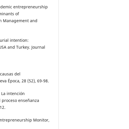
cademic entrepreneurship
minants of
 on Management and
rial intention:
USA and Turkey. Journal
 causas del
va Época, 28 (52), 69-98.
 La intención
el proceso enseñanza
12.
 Entrepreneurship Monitor,