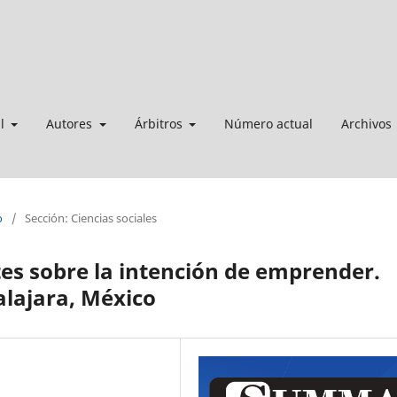
al
Autores
Árbitros
Número actual
Archivos
o
/
Sección: Ciencias sociales
tes sobre la intención de emprender.
alajara, México