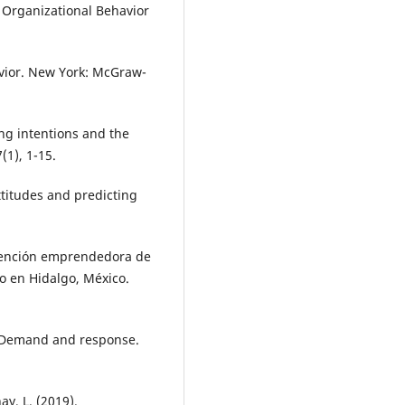
. Organizational Behavior
havior. New York: McGraw-
ing intentions and the
(1), 1-15.
ttitudes and predicting
Intención emprendedora de
o en Hidalgo, México.
y: Demand and response.
ay, L. (2019).