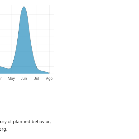
heory of planned behavior.
erg.