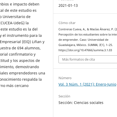
ambios e impacto deben
2021-01-13
al de este estudio es
o Universitario de
Cómo citar
 (CUCEA-UdeG) la
este estudio es la del
Contreras Cueva, A., & Macías Álvarez, P. (
Percepción de los estudiantes sobre la int
y el instrumento para la
de emprender. Caso: Universidad de
 Empresarial (EIQ) Liñan y
Guadalajara, México.
SUMMA
,
3
(1), 1–25.
muestra de 694 alumnos,
https://doi.org/10.47666/summa.3.1.03
orial confirmatorio y
Más formatos de cita
titud y los aspectos de
ndimiento, demostrando
ciales emprendedores una
Número
conocimiento respalda la
Vol. 3 Núm. 1 (2021): Enero-Junio
orno más cercano
Sección
Sección: Ciencias sociales