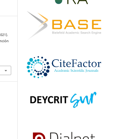
2021).
ención