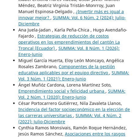
Méndez, Beatriz Virginia Tristán-Monrroy, Juan
Manuel Espinosa-Delgado ,
¿Invertir más es igual a
innovar mejor?
,
SUMMA: Vol. 6 Núm. 2 (2024): Julio-
Diciembre
Ana Juela-Jadan , Karla Peña-Chica , Hugo Avendaño-
Fajardo ,
Estrategias de reducción de costos
operativos en los emprendimientos del cantón La
Troncal (Ecuador)
,
SUMMA: Vol. 8 Núm. 1 (2026):
Enero-Junio
Miguel García Huerta, Eloy León Moncayo, Angélica
Rosales Zambrano,
Componentes de la gestión
educativa aplicables por el equipo directivo
,
SUMMA:
Vol. 3 Núm. 1 (2021): Enero-Junio
Ángel Muñóz Cardona, Lorena Martínez Soto,
Emprendimiento social y felicidad urbana
,
SUMMA:
Vol. 2 Núm. 1 (2020): Enero-Junio
César Portocarrero Gutiérrez, Nila Zavaleta Llanos,
Incidencia del factor socioeconómico en la elección de
las carreras universitarias
,
SUMMA: Vol. 4 Núm. 2
(2022): Julio-Diciembre
Cynthia Ramos Monsivais, Ramón Roque Hernández,
Jesús Ramos Sánchez,
Asociaciones entre los rasgos