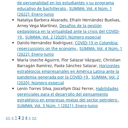
de personalidad en los estudiantes y su programa
educativo de bachillerato
,
SUMMA: Vol. 4 Núm. 1
(2022): Enero-Junio
Nataliya Barbera Alvarado, Efraín Hernández Buelvas,
Arney Vega Martínez,
Desafíos de la gestión
pedagógica en la virtualidad ante la crisis del COVID-
19
,
SUMMA: Vol. 2 (2020): Número especial
Danilo Hernández Rodríguez,
COVID-19 in Colombia:
repercussions on the economy
,
SUMMA: Vol. 4 Núm. 1
(2022): Enero-Junio
María Useche Aguirre, Flor Salazar Vázquez, Christian
Barragán Ramírez, Paola Sánchez Salazar,
Horizontes
estratégicos empresariales en América Latina ante la
pandemia generada por la COVID-19
,
SUMMA: Vol. 2
(2020): Número especial
Lenín Torres Silva, Joscellym Díaz Ferrer,
Habilidades
gerenciales para el desarrollo del pensamiento
estratégico en empresas mixtas del sector petrolero
,
SUMMA: Vol. 3 Núm. 1 (2021): Enero-Junio
<<
<
1
2
3
4
>
>>