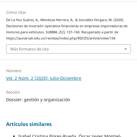
Cómo citar
De La Hoz Suárez, A., Mendoza Herrera, A., & González Vergara, M. (2020).
Decisiones de inversión operativa-financieras en empresas importadoras de
motores para vehículos.
SUMMA
,
2
(2), 137–160. Recuperado a partir de
https://aunarcali.edu.co/revistas/index.php/RDCES/article/view/134
Más formatos de cita
Número
Vol. 2 Núm. 2 (2020): Julio-Diciembre
Sección
Dossier: gestión y organización
Artículos similares
Isabel Cristina Flores-Rueda, Óscar Javier Montiel-