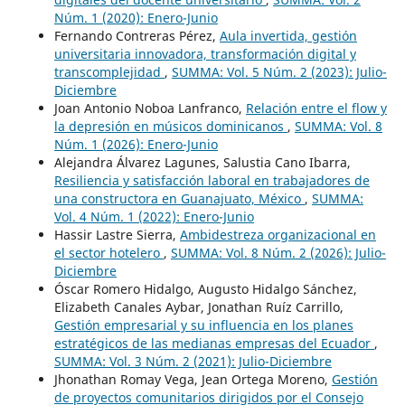
Núm. 1 (2020): Enero-Junio
Fernando Contreras Pérez,
Aula invertida, gestión
universitaria innovadora, transformación digital y
transcomplejidad
,
SUMMA: Vol. 5 Núm. 2 (2023): Julio-
Diciembre
Joan Antonio Noboa Lanfranco,
Relación entre el flow y
la depresión en músicos dominicanos
,
SUMMA: Vol. 8
Núm. 1 (2026): Enero-Junio
Alejandra Álvarez Lagunes, Salustia Cano Ibarra,
Resiliencia y satisfacción laboral en trabajadores de
una constructora en Guanajuato, México
,
SUMMA:
Vol. 4 Núm. 1 (2022): Enero-Junio
Hassir Lastre Sierra,
Ambidestreza organizacional en
el sector hotelero
,
SUMMA: Vol. 8 Núm. 2 (2026): Julio-
Diciembre
Óscar Romero Hidalgo, Augusto Hidalgo Sánchez,
Elizabeth Canales Aybar, Jonathan Ruíz Carrillo,
Gestión empresarial y su influencia en los planes
estratégicos de las medianas empresas del Ecuador
,
SUMMA: Vol. 3 Núm. 2 (2021): Julio-Diciembre
Jhonathan Romay Vega, Jean Ortega Moreno,
Gestión
de proyectos comunitarios dirigidos por el Consejo