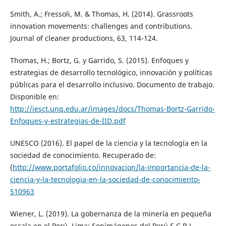
Smith, A.; Fressoli, M. & Thomas, H. (2014). Grassroots
innovation movements: challenges and contributions.
Journal of cleaner productions, 63, 114-124.
Thomas, H.; Bortz, G. y Garrido, S. (2015). Enfoques y
estrategias de desarrollo tecnológico, innovación y políticas
públicas para el desarrollo inclusivo. Documento de trabajo.
Disponible en:
http://iesct.unq.edu.ar/images/docs/Thomas-Bortz-Garrido-
Enfoques-y-estrategias-de-IID.pdf
UNESCO (2016). El papel de la ciencia y la tecnología en la
sociedad de conocimiento. Recuperado de:
(
http://www.portafolio.co/innovacion/la-importancia-de-la-
ciencia-y-la-tecnologia-en-la-sociedad-de-conocimiento-
510963
Wiener, L. (2019). La gobernanza de la minería en pequeña
escala en el Perú. Lima: Sonimágenes del Perú S.C.R.L.