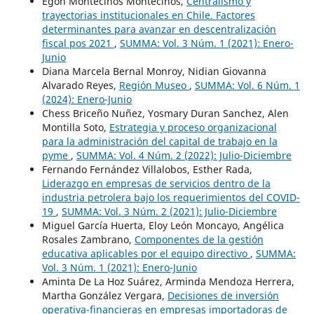
Egon Montecinos Montecinos,
Centralismo y
trayectorias institucionales en Chile. Factores
determinantes para avanzar en descentralización
fiscal pos 2021
,
SUMMA: Vol. 3 Núm. 1 (2021): Enero-
Junio
Diana Marcela Bernal Monroy, Nidian Giovanna
Alvarado Reyes,
Región Museo
,
SUMMA: Vol. 6 Núm. 1
(2024): Enero-Junio
Chess Briceño Nuñez, Yosmary Duran Sanchez, Alen
Montilla Soto,
Estrategia y proceso organizacional
para la administración del capital de trabajo en la
pyme
,
SUMMA: Vol. 4 Núm. 2 (2022): Julio-Diciembre
Fernando Fernández Villalobos, Esther Rada,
Liderazgo en empresas de servicios dentro de la
industria petrolera bajo los requerimientos del COVID-
19
,
SUMMA: Vol. 3 Núm. 2 (2021): Julio-Diciembre
Miguel García Huerta, Eloy León Moncayo, Angélica
Rosales Zambrano,
Componentes de la gestión
educativa aplicables por el equipo directivo
,
SUMMA:
Vol. 3 Núm. 1 (2021): Enero-Junio
Aminta De La Hoz Suárez, Arminda Mendoza Herrera,
Martha González Vergara,
Decisiones de inversión
operativa-financieras en empresas importadoras de