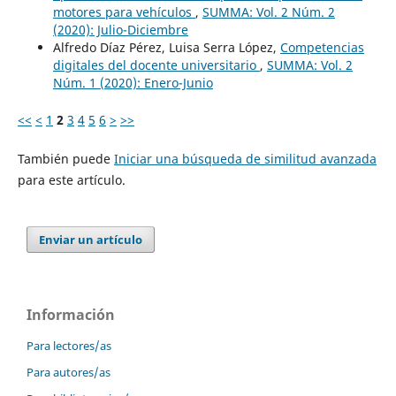
motores para vehículos
,
SUMMA: Vol. 2 Núm. 2
(2020): Julio-Diciembre
Alfredo Díaz Pérez, Luisa Serra López,
Competencias
digitales del docente universitario
,
SUMMA: Vol. 2
Núm. 1 (2020): Enero-Junio
<<
<
1
2
3
4
5
6
>
>>
También puede
Iniciar una búsqueda de similitud avanzada
para este artículo.
Enviar un artículo
Información
Para lectores/as
Para autores/as