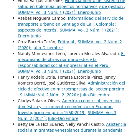
Vilma Vargas González,
Financiamiento del sistema de
salud en Colombia: aspectos normativos y de gestión
,
SUMMA: Vol. 3 Núm. 1 (2021): Enero-Junio
Asebes Noguera Campo,
Informalidad del servicio de
transporte urbano en Santiago de Cali, Colombia:
aspectos de interés
,
SUMMA: Vol. 3 Núm. 1 (2021):
Enero-Junio
Cruz Barreto Terán,
Editorial
,
SUMMA: Vol. 2 Núm. 2
(2020): Julio-Diciembre
Nataly Montesinos León, Lorenza Morales Alvarado,
El
mecanismo de obras por impuestos y la
responsabilidad social empresarial en el Perú
,
SUMMA: Vol. 3 Núm. 1 (2021): Enero-Junio
Henry Rodelo Utria, Tomasa Escorcia Pérez, Jenny
Romero Borré, José Gutiérrez Silva,
Administración del
ciclo de efectivo en microempresas del sector porcino
,
SUMMA: Vol. 2 Núm. 2 (2020): Julio-Diciembre
Gladys Salazar Olives,
Apertura comercial, inversión
doméstica y crecimiento económico en Ecuador.
Investigación empírica 1950-2019
,
SUMMA: Vol. 3
Núm. 2 (2021): Julio-Diciembre
Betty De La Hoz Suárez, Nelly Panchi Castro,
Asistencia
social a migrantes venezolanos durante la pandemia