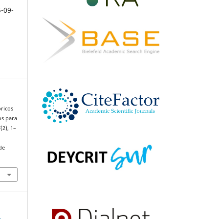
5-09-
óricos
os para
5
(2), 1–
de