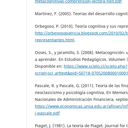
metacognitivas-comprension-lectora-heit.pdf
Martínez, F. (2005). Teorías del desarrollo cogni
Orbegoso, P. (2010). Teoría cognitiva y sus repr
http://orbegosopatricia.blogspot.com/2010/02/te
representantes.html
.
Osses, S., y Jaramillo, S. (2008). Metacognición
a aprender. En Estudios Pedagógicos. Volumen 34
Disponible en:
https://www.scielo.cl/scielo.php?
script=sci_arttext&pid=S0718-070520080001000
Pascale, R. y Pascale, G. (2011). Teoría de las fi
neoclasicismo y psicología cognitiva. En Memori
Nacionales de Administración Financiera, septi
https://www.economicas.unsa.edu.ar/afinan/inf
j-pascale.pdf
Piaget, J. (1981). La teoría de Piaget. Journal for