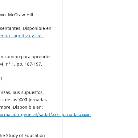
tivo. McGraw-Hill.
esentantes. Disponible en:
oria-cognitiva-y-sus-
: un camino para aprender
, n° 1, pp. 187-197.
11
nanzas. Sus supuestos,
as de las XXXI Jornadas
embre. Disponible en:
ormacion_general/sadaf/xxxi_jornadas/xxxi-
 the Study of Education