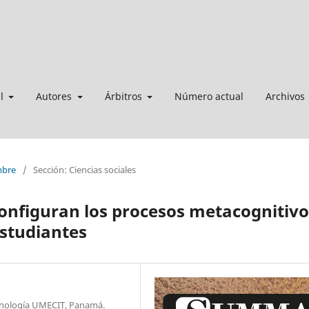
al
Autores
Árbitros
Número actual
Archivos
mbre
/
Sección: Ciencias sociales
configuran los procesos metacognitivo
estudiantes
ecnología UMECIT, Panamá.