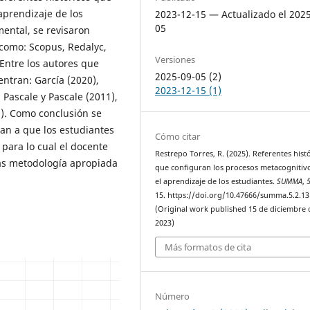
aprendizaje de los
2023-12-15 — Actualizado el 202
05
mental, se revisaron
como: Scopus, Redalyc,
Versiones
 Entre los autores que
2025-09-05 (2)
entran: García (2020),
2023-12-15 (1)
, Pascale y Pascale (2011),
9). Como conclusión se
an a que los estudiantes
Cómo citar
 para lo cual el docente
Restrepo Torres, R. (2025). Referentes hist
as metodología apropiada
que configuran los procesos metacognitiv
el aprendizaje de los estudiantes.
SUMMA
,
15. https://doi.org/10.47666/summa.5.2.13
(Original work published 15 de diciembre 
2023)
Más formatos de cita
Número