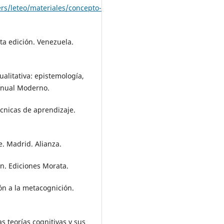
sers/leteo/materiales/concepto-
xta edición. Venezuela.
ualitativa: epistemología,
Manual Moderno.
técnicas de aprendizaje.
e. Madrid. Alianza.
ón. Ediciones Morata.
ón a la metacognición.
as teorías cognitivas y sus