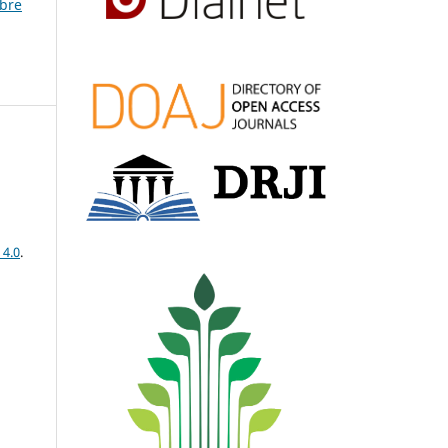
mbre
 4.0
.