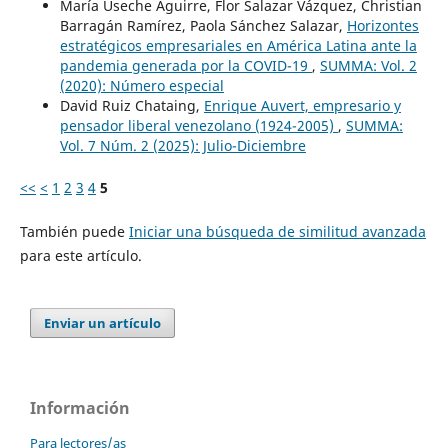
María Useche Aguirre, Flor Salazar Vázquez, Christian
Barragán Ramírez, Paola Sánchez Salazar,
Horizontes
estratégicos empresariales en América Latina ante la
pandemia generada por la COVID-19
,
SUMMA: Vol. 2
(2020): Número especial
David Ruiz Chataing,
Enrique Auvert, empresario y
pensador liberal venezolano (1924-2005)
,
SUMMA:
Vol. 7 Núm. 2 (2025): Julio-Diciembre
<<
<
1
2
3
4
5
También puede
Iniciar una búsqueda de similitud avanzada
para este artículo.
Enviar un artículo
Información
Para lectores/as