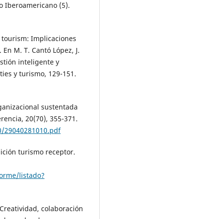
o Iberoamericano (5).
t tourism: Implicaciones
 En M. T. Cantó López, J.
stión inteligente y
ies y turismo, 129-151.
rganizacional sustentada
encia, 20(70), 355-371.
0/29040281010.pdf
ción turismo receptor.
orme/listado?
 Creatividad, colaboración