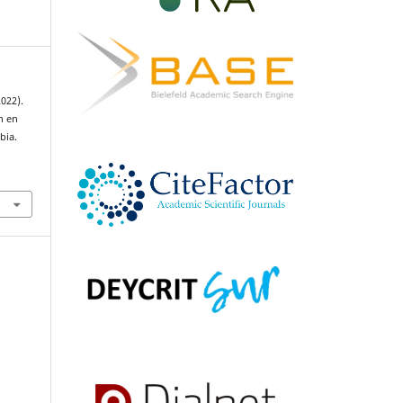
2022).
n en
bia.