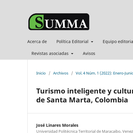
Acerca de
Política Editorial
Equipo editori
Revistas asociadas
Avisos
Inicio
/
Archivos
/
Vol. 4 Núm. 1 (2022): Enero-Juni
Turismo inteligente y cult
de Santa Marta, Colombia
José Linares Morales
Universidad Politécnica Territorial de Maracaibo, Vene