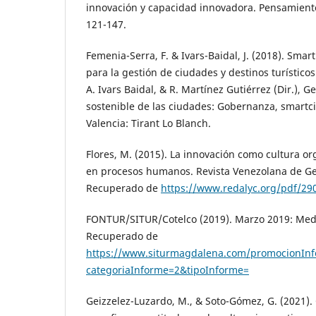
innovación y capacidad innovadora. Pensamient
121-147.
Femenia-Serra, F. & Ivars-Baidal, J. (2018). Smar
para la gestión de ciudades y destinos turísticos.
A. Ivars Baidal, & R. Martínez Gutiérrez (Dir.), Ge
sostenible de las ciudades: Gobernanza, smartcit
Valencia: Tirant Lo Blanch.
Flores, M. (2015). La innovación como cultura o
en procesos humanos. Revista Venezolana de Ger
Recuperado de
https://www.redalyc.org/pdf/29
FONTUR/SITUR/Cotelco (2019). Marzo 2019: Medi
Recuperado de
https://www.siturmagdalena.com/promocionInf
categoriaInforme=2&tipoInforme=
Geizzelez-Luzardo, M., & Soto-Gómez, G. (2021).