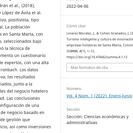
rán et al., (2018),
2022-04-06
y López de Ávila et al.
o, positivista, tipo
Cómo citar
al. La población
Linares Morales, J., & Cohen Granados, J. (
s en Santa Marta, con
Turismo inteligente y cultura de innovació
o, seleccionados bajo
empresas hoteleras de Santa Marta, Colom
ó la técnica de
SUMMA
,
4
(1), 1–12.
umento un cuestionario
https://doi.org/10.47666/summa.4.1.12
de expertos, con una alta
Más formatos de cita
Cronbach. Los datos
va; los resultados
iados, junto a la
Número
les del negocio hotelero
Vol. 4 Núm. 1 (2022): Enero-Junio
dad. Las conclusiones
configuración de una
Sección
o de negocio basado en
Sección: Ciencias económicas y
s de gestión que
administrativas
icio, así como inversiones