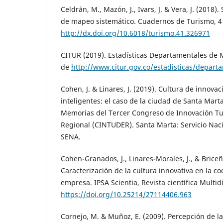
Celdrán, M., Mazón, J., Ivars, J. & Vera, J. (2018
de mapeo sistemático. Cuadernos de Turismo, 4
http://dx.doi.org/10.6018/turismo.41.326971
CITUR (2019). Estadísticas Departamentales de
de
http://www.citur.gov.co/estadisticas/depart
Cohen, J. & Linares, J. (2019). Cultura de innovac
inteligentes: el caso de la ciudad de Santa Marta.
Memorias del Tercer Congreso de Innovación Tur
Regional (CINTUDER). Santa Marta: Servicio Nac
SENA.
Cohen-Granados, J., Linares-Morales, J., & Briceño
Caracterización de la cultura innovativa en la c
empresa. IPSA Scientia, Revista científica Multidi
https://doi.org/10.25214/27114406.963
Cornejo, M. & Muñoz, E. (2009). Percepción de la