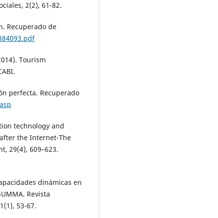
ciales, 2(2), 61-82.
ón. Recuperado de
4384093.pdf
2014). Tourism
CABI.
ión perfecta. Recuperado
.asp
ation technology and
fter the Internet-The
, 29(4), 609–623.
s capacidades dinámicas en
 SUMMA. Revista
1(1), 53-67.