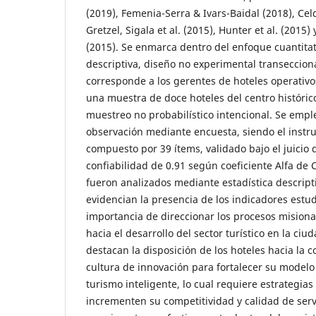
(2019), Femenia-Serra & Ivars-Baidal (2018), Celd
Gretzel, Sigala et al. (2015), Hunter et al. (2015) 
(2015). Se enmarca dentro del enfoque cuantitativ
descriptiva, diseño no experimental transeccion
corresponde a los gerentes de hoteles operativo
una muestra de doce hoteles del centro históric
muestreo no probabilístico intencional. Se emple
observación mediante encuesta, siendo el instr
compuesto por 39 ítems, validado bajo el juicio 
confiabilidad de 0.91 según coeficiente Alfa de 
fueron analizados mediante estadística descripti
evidencian la presencia de los indicadores estud
importancia de direccionar los procesos misiona
hacia el desarrollo del sector turístico en la ciu
destacan la disposición de los hoteles hacia la 
cultura de innovación para fortalecer su model
turismo inteligente, lo cual requiere estrategia
incrementen su competitividad y calidad de serv