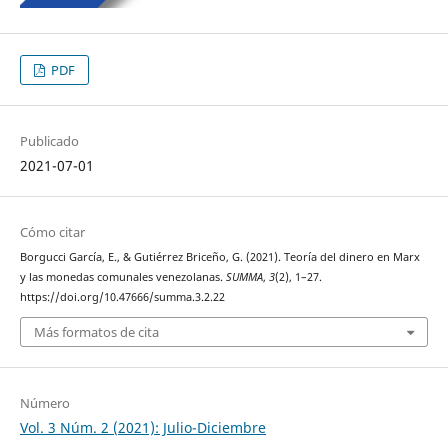
PDF
Publicado
2021-07-01
Cómo citar
Borgucci García, E., & Gutiérrez Briceño, G. (2021). Teoría del dinero en Marx
y las monedas comunales venezolanas.
SUMMA
,
3
(2), 1–27.
https://doi.org/10.47666/summa.3.2.22
Más formatos de cita
Número
Vol. 3 Núm. 2 (2021): Julio-Diciembre