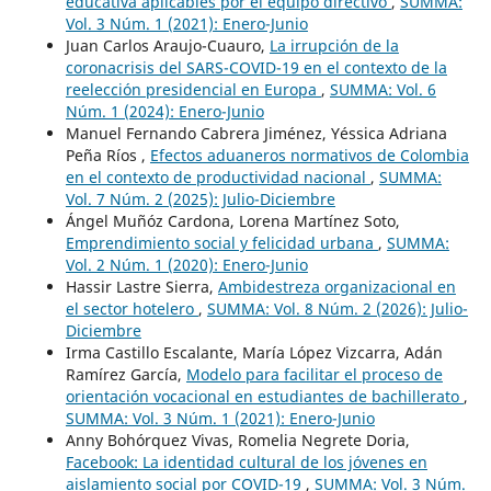
educativa aplicables por el equipo directivo
,
SUMMA:
Vol. 3 Núm. 1 (2021): Enero-Junio
Juan Carlos Araujo-Cuauro,
La irrupción de la
coronacrisis del SARS-COVID-19 en el contexto de la
reelección presidencial en Europa
,
SUMMA: Vol. 6
Núm. 1 (2024): Enero-Junio
Manuel Fernando Cabrera Jiménez, Yéssica Adriana
Peña Ríos ,
Efectos aduaneros normativos de Colombia
en el contexto de productividad nacional
,
SUMMA:
Vol. 7 Núm. 2 (2025): Julio-Diciembre
Ángel Muñóz Cardona, Lorena Martínez Soto,
Emprendimiento social y felicidad urbana
,
SUMMA:
Vol. 2 Núm. 1 (2020): Enero-Junio
Hassir Lastre Sierra,
Ambidestreza organizacional en
el sector hotelero
,
SUMMA: Vol. 8 Núm. 2 (2026): Julio-
Diciembre
Irma Castillo Escalante, María López Vizcarra, Adán
Ramírez García,
Modelo para facilitar el proceso de
orientación vocacional en estudiantes de bachillerato
,
SUMMA: Vol. 3 Núm. 1 (2021): Enero-Junio
Anny Bohórquez Vivas, Romelia Negrete Doria,
Facebook: La identidad cultural de los jóvenes en
aislamiento social por COVID-19
,
SUMMA: Vol. 3 Núm.