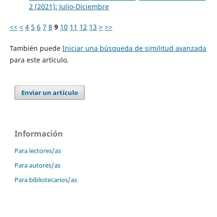
2 (2021): Julio-Diciembre
<<
<
4
5
6
7
8
9
10
11
12
13
>
>>
También puede
Iniciar una búsqueda de similitud avanzada
para este artículo.
Enviar un artículo
Información
Para lectores/as
Para autores/as
Para bibliotecarios/as