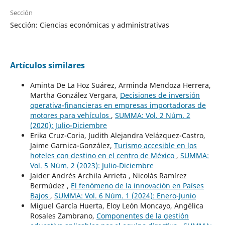
Sección
Sección: Ciencias económicas y administrativas
Artículos similares
Aminta De La Hoz Suárez, Arminda Mendoza Herrera,
Martha González Vergara,
Decisiones de inversión
operativa-financieras en empresas importadoras de
motores para vehículos
,
SUMMA: Vol. 2 Núm. 2
(2020): Julio-Diciembre
Erika Cruz-Coria, Judith Alejandra Velázquez-Castro,
Jaime Garnica-González,
Turismo accesible en los
hoteles con destino en el centro de México
,
SUMMA:
Vol. 5 Núm. 2 (2023): Julio-Diciembre
Jaider Andrés Archila Arrieta , Nicolás Ramírez
Bermúdez ,
El fenómeno de la innovación en Países
Bajos
,
SUMMA: Vol. 6 Núm. 1 (2024): Enero-Junio
Miguel García Huerta, Eloy León Moncayo, Angélica
Rosales Zambrano,
Componentes de la gestión