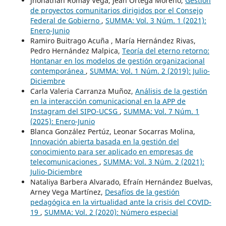
Jhonathan Romay Vega, Jean Ortega Moreno,
Gestión
de proyectos comunitarios dirigidos por el Consejo
Federal de Gobierno
,
SUMMA: Vol. 3 Núm. 1 (2021):
Enero-Junio
Ramiro Buitrago Acuña , María Hernández Rivas,
Pedro Hernández Malpica,
Teoría del eterno retorno:
Hontanar en los modelos de gestión organizacional
contemporánea
,
SUMMA: Vol. 1 Núm. 2 (2019): Julio-
Diciembre
Carla Valeria Carranza Muñoz,
Análisis de la gestión
en la interacción comunicacional en la APP de
Instagram del SIPO-UCSG
,
SUMMA: Vol. 7 Núm. 1
(2025): Enero-Junio
Blanca González Pertúz, Leonar Socarras Molina,
Innovación abierta basada en la gestión del
conocimiento para ser aplicado en empresas de
telecomunicaciones
,
SUMMA: Vol. 3 Núm. 2 (2021):
Julio-Diciembre
Nataliya Barbera Alvarado, Efraín Hernández Buelvas,
Arney Vega Martínez,
Desafíos de la gestión
pedagógica en la virtualidad ante la crisis del COVID-
19
,
SUMMA: Vol. 2 (2020): Número especial