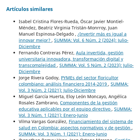
Artículos similares
Isabel Cristina Flores-Rueda, Óscar Javier Montiel-
Méndez, Beatriz Virginia Tristán-Monrroy, Juan
Manuel Espinosa-Delgado ,
¿Invertir más es igual a
innovar mejor?
,
SUMMA: Vol. 6 Núm. 2 (2024): Julio-
Diciembre
Fernando Contreras Pérez,
Aula invertida, gestión
universitaria innovadora, transformación digital y
transcomplejidad
,
SUMMA: Vol. 5 Núm. 2 (2023): Julio-
Diciembre
Jorge Rivera Godoy,
PYMEs del sector floricultor
colombiano: análisis financiero 2014-2019
,
SUMMA:
Vol. 3 Núm. 2 (2021): Julio-Diciembre
Miguel García Huerta, Eloy León Moncayo, Angélica
Rosales Zambrano,
Componentes de la gestión
educativa aplicables por el equipo directivo
,
SUMMA:
Vol. 3 Núm. 1 (2021): Enero-Junio
Vilma Vargas González,
Financiamiento del sistema de
salud en Colombia: aspectos normativos y de gestión
,
SUMMA: Vol. 3 Núm. 1 (2021): Enero-Junio