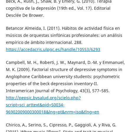
Beck, A., Rush, J., Shaw, B. y Emery, G. (2010). Terapia
cognitiva de la depresión (19th ed., Vol. 17). Editorial
Desclée De Brower.
Betancor Almeida, I. (2011). Hábitos de actividad física en
músicos de orquestas sinfónicas profesionales: un análisis
empírico de ámbito internacional. 288.
https://accedacris.ulpgc.es/handle/10553/6293
Campbell, M. H., Roberti, J. W., Maynard, D.-M. y Emmanuel,
M. K. (2009). Factorial structure of depressive symptoms in
Anglophone Caribbean university students: psychometric
properties of the beck depression inventory-II.
Interamerican Journal of Psychology, 43(3), 577–585.
http://pepsic.bvsalud.org/scielo.php?
script=sci_arttext&pid=S0034-
96902009000300018&lng=pt&nrm=iso&tlng=en
Chirico, A., Serino, S., Cipresso, P., Gaggioli, A. y Riva, G.
(2015). When music “flows”. State and trait in musical