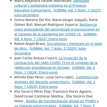
Maira Alejandra Parales Machacare,
Identidad
cultural y pedagogía indígena en el Proyecto
Educativo Comunitario
,
SUMMA: Vol. 5 Núm. 2 (2023):
Julio-Diciembre
Grecia Moreno Del Río, María Vargas Salgado, Karla
Gómez Bull, Manuel Rodríguez Esparza,
Resiliencia
como antecedente del aprendizaje organizacional en
el contexto de la pandemia por COVID-19
,
SUMMA:
Vol. 4 Núm. 1 (2022): Enero-Junio
Rafael Ángel-Bravo,
Sincretismo y mestizaje en el Valle
de Atriz
,
SUMMA: Vol. 7 Núm. 2 (2025): Julio-
Diciembre
Juan Carlos Araujo-Cuauro,
La irrupción de la
coronacrisis del SARS-COVID-19 en el contexto de la
reelección presidencial en Europa
,
SUMMA: Vol. 6
Núm. 1 (2024): Enero-Junio
Alfredo Díaz Pérez, Luisa Serra López,
Competencias
digitales del docente universitario
,
SUMMA: Vol. 2
Núm. 1 (2020): Enero-Junio
Elia Socorro Pérez Díaz, Francisco Flores Agüero ,
David Israel Contreras Medina , Elia Socorro Diaz
Nieto ,
Niveles de transformación digital en PYMES y
su impacto administrativo
,
SUMMA: Vol. 7 Núm. 2