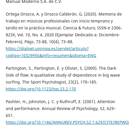
Manual Moderno S.A. de C.V.
Ortega Orozco, A. y Orozco Calderón, G. (2020). Memoria de
trabajo en músicos profesionales con inicio temprano y
tardío en la práctica musical. Ciencia & Futuro, ISSN-e 2306-
823X, Vol. 10, No. 4, 2020 (Ejemplar Dedicado a: Diciembre-
Febrero), Págs. 73-88, 10(4), 73–88.
https://dialnet.unirioja.es/servlet/articulo?
codigo=10329956&info=resumen&idioma=ENG
Partington, S., Partington, E. y Olivier, S. (2009). The Dark
Side of flow: A qualitative study of dependence in big wave
surfing. The Sport Psychologist, 23(2), 170–185.
https://doi.org/10.1123/tsp.23.2.170
Pashler, H., Johnston, J. C. y Ruthruff, E. (2001). Attention
and performance. Annual Review of Psychology, 52, 629–
651.
https://doi.org/10.1146/ANNUREV.PSYCH.52.1.629/CITE/REFW