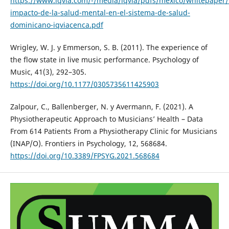
https://www.iqvia.com/-/media/iqvia/pdfs/mexico/whitepaper
impacto-de-la-salud-mental-en-el-sistema-de-salud-
dominicano-iqviacenca.pdf
Wrigley, W. J. y Emmerson, S. B. (2011). The experience of
the flow state in live music performance. Psychology of
Music, 41(3), 292–305.
https://doi.org/10.1177/0305735611425903
Zalpour, C., Ballenberger, N. y Avermann, F. (2021). A
Physiotherapeutic Approach to Musicians’ Health – Data
From 614 Patients From a Physiotherapy Clinic for Musicians
(INAP/O). Frontiers in Psychology, 12, 568684.
https://doi.org/10.3389/FPSYG.2021.568684