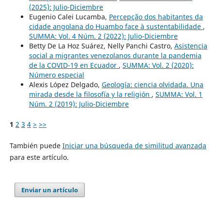
(2025): Julio-Diciembre
Eugenio Calei Lucamba,
Percepção dos habitantes da
cidade angolana do Huambo face à sustentabilidade
,
SUMMA: Vol. 4 Núm. 2 (2022): Julio-Diciembre
Betty De La Hoz Suárez, Nelly Panchi Castro,
Asistencia
social a migrantes venezolanos durante la pandemia
de la COVID-19 en Ecuador
,
SUMMA: Vol. 2 (2020):
Número especial
Alexis López Delgado,
Geología: ciencia olvidada. Una
mirada desde la filosofía y la religión
,
SUMMA: Vol. 1
Núm. 2 (2019): Julio-Diciembre
1
2
3
4
>
>>
También puede
Iniciar una búsqueda de similitud avanzada
para este artículo.
Enviar un artículo