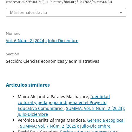
empresarial.
SUMMA
,
6
(2), 1–9. https://doi.org/10.47666/summa.6.2.4
Más formatos de cita
Número
Vol. 6 Núm. 2 (2024): Julio-Diciembre
Sección
Sección: Ciencias económicas y administrativas
Artículos similares
Maira Alejandra Parales Machacare,
Identidad
cultural y pedagogía indígena en el Proyecto
Educativo Comunitario
,
SUMMA: Vol. 5 Núm. 2 (2023):
Julio-Diciembre
Verónica Berlits Zárraga Mendoza,
Gerencia ecoglocal
,
SUMMA: Vol. 7 Núm. 2 (2025): Julio-Diciembre
David Ruiz Chataing,
Enrique Auvert, empresario y