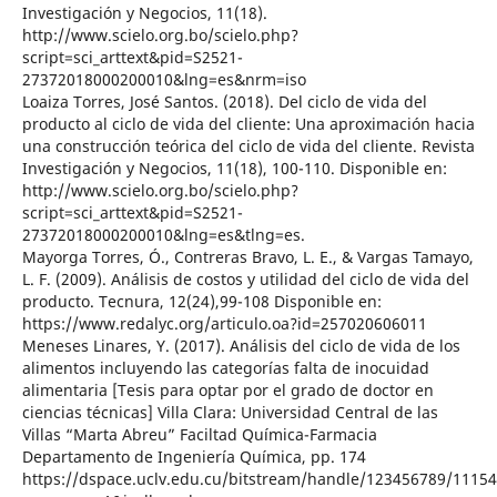
Investigación y Negocios, 11(18).
http://www.scielo.org.bo/scielo.php?
script=sci_arttext&pid=S2521-
27372018000200010&lng=es&nrm=iso
Loaiza Torres, José Santos. (2018). Del ciclo de vida del
producto al ciclo de vida del cliente: Una aproximación hacia
una construcción teórica del ciclo de vida del cliente. Revista
Investigación y Negocios, 11(18), 100-110. Disponible en:
http://www.scielo.org.bo/scielo.php?
script=sci_arttext&pid=S2521-
27372018000200010&lng=es&tlng=es.
Mayorga Torres, Ó., Contreras Bravo, L. E., & Vargas Tamayo,
L. F. (2009). Análisis de costos y utilidad del ciclo de vida del
producto. Tecnura, 12(24),99-108 Disponible en:
https://www.redalyc.org/articulo.oa?id=257020606011
Meneses Linares, Y. (2017). Análisis del ciclo de vida de los
alimentos incluyendo las categorías falta de inocuidad
alimentaria [Tesis para optar por el grado de doctor en
ciencias técnicas] Villa Clara: Universidad Central de las
Villas “Marta Abreu” Faciltad Química-Farmacia
Departamento de Ingeniería Química, pp. 174
https://dspace.uclv.edu.cu/bitstream/handle/123456789/11154