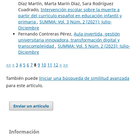
Díaz Martín, Marta Marín Díaz, Sara Rodríguez
Cuadrado,
Intervención escolar sobre la muerte a
partir del currículo español en educación infantil y
primaria
,
SUMMA: Vol. 3 Núm. 2 (2021): Julio-
Diciembre
Fernando Contreras Pérez,
Aula invertida, gestión
universitaria innovadora, transformación digital y
transcomplejidad
,
SUMMA: Vol. 5 Núm. 2 (2023): Julio-
Diciembre
<<
<
3
4
5
6
7
8
9
10
11
12
>
>>
También puede
Iniciar una búsqueda de similitud avanzada
para este artículo.
Enviar un artículo
Información