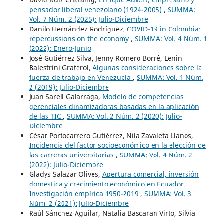
pensador liberal venezolano (1924-2005)
,
SUMMA:
Vol. 7 Núm. 2 (2025): Julio-Diciembre
Danilo Hernández Rodríguez,
COVID-19 in Colombia:
repercussions on the economy
,
SUMMA: Vol. 4 Núm. 1
(2022): Enero-Junio
José Gutiérrez Silva, Jenny Romero Borr´é, Lenin
Balestrini Graterol,
Algunas consideraciones sobre la
fuerza de trabajo en Venezuela
,
SUMMA: Vol. 1 Núm.
2 (2019): Julio-Diciembre
Juan Sarell Galarraga,
Modelo de competencias
gerenciales dinamizadoras basadas en la aplicación
de las TIC
,
SUMMA: Vol. 2 Núm. 2 (2020): Julio-
Diciembre
César Portocarrero Gutiérrez, Nila Zavaleta Llanos,
Incidencia del factor socioeconómico en la elección de
las carreras universitarias
,
SUMMA: Vol. 4 Núm. 2
(2022): Julio-Diciembre
Gladys Salazar Olives,
Apertura comercial, inversión
doméstica y crecimiento económico en Ecuador.
Investigación empírica 1950-2019
,
SUMMA: Vol. 3
Núm. 2 (2021): Julio-Diciembre
Raúl Sánchez Aguilar, Natalia Bascaran Virto, Silvia