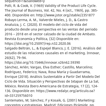
sequence=1&isallowed=y
Polli, R. & Cook, V. (1969) Validity of the Product Life Cycle.
The Journal of Business, Vol. 42, No. 4 (oct., 1969), pp. 385-
400. Disponible en: http://www.jstor.org/stable/2351877
Robayo Lerma, A. M., Valverde Mieles, J. D., & Castro
Analuiza, J. C. (2020). El modelo del ciclo de vida del
producto desde una perspectiva en las ventas del periodo
2016 – 2018 en el sector calzado de la ciudad de Ambato.
Revista Economía y Política, (32) Disponible en:
https://doi.org/10.25097/rep.n32.2020.06
Salgado Beltrán, L., & Espejel Blanco, J. E. (2016). Análisis del
estudio de las relaciones causales en el marketing. Innovar,
26(62), 79–94.
https://doi.org/10.15446/innovar.v26n62.59390
Sánchez, Arlén; Vargas, Elva Esther; Castillo, Marcelino;
Rodríguez, Federico; Nava, Rosa María y Guadarrama,
Enrique (2018). Análisis Sustentable a Partir Del Modelo Del
Ciclo de Vida. Situación y Perspectivas de Ixtapan de La Sal,
México. Revista Ibero Americana de Estrategia, 17 (2), 124-
136. Disponible en: https://www.redalyc.org/articulo.oa?
id=331259756010
Santemates, M; Sánchez, F y Kosaik, G. (2001) Marketing:
conceptos y estrategias, Madrid: Ediciones Pirámide, pp.