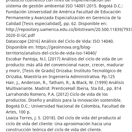
sistema de gestión ambiental ISO 14001:2015. Bogotá D.C.:
Fundación Universidad de América Facultad de Educación
Permanente y Avanzada Especialización en Gerencia de la
Calidad [Tesis especialidad], pp. 62. Disponible en:
http://repository.uamerica.edu.co/bitstream/20.500.11839/793
2020-II-GC.pdf
Datascope (2016) Análisis del Ciclo de Vida: ISO 14040.
Disponible en: https://geoinnova.org/blog-
territorio/analisis-del-ciclo-de-vida-iso-14040/
Escobar Pantoja, N.I. (2017) Análisis del ciclo de vida de un
producto: más allá del convencional nacer, crecer, madurar
y morir, [Tesis de Grado] Orizaba: Instituto Tecnológico de
Orizaba, Maestría en Ingeniería Administrativa. Pp.125
Hair, J., Anderson, R., Tatham, R., & Black, W. (1999) Análisis
Multivariante. Madrid: PrenticeHall Iberia, 5ta Ed., pp. 814
Larrahondo Romero, P.A. (2012) Ciclo de vida de los
productos. Diseño y análisis para la innovación sostenible.
Bogotá D.C.: Universidad Nacional de Colombia, Facultad de
Artes, 100 p.
Loaiza Torres, J. S. (2018). Del ciclo de vida del producto al
ciclo de vida del cliente: Una aproximación hacia una
construcción teórica del ciclo de vida del cliente.