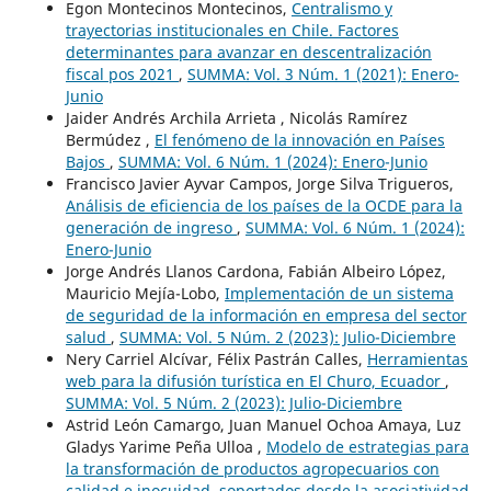
Egon Montecinos Montecinos,
Centralismo y
trayectorias institucionales en Chile. Factores
determinantes para avanzar en descentralización
fiscal pos 2021
,
SUMMA: Vol. 3 Núm. 1 (2021): Enero-
Junio
Jaider Andrés Archila Arrieta , Nicolás Ramírez
Bermúdez ,
El fenómeno de la innovación en Países
Bajos
,
SUMMA: Vol. 6 Núm. 1 (2024): Enero-Junio
Francisco Javier Ayvar Campos, Jorge Silva Trigueros,
Análisis de eficiencia de los países de la OCDE para la
generación de ingreso
,
SUMMA: Vol. 6 Núm. 1 (2024):
Enero-Junio
Jorge Andrés Llanos Cardona, Fabián Albeiro López,
Mauricio Mejía-Lobo,
Implementación de un sistema
de seguridad de la información en empresa del sector
salud
,
SUMMA: Vol. 5 Núm. 2 (2023): Julio-Diciembre
Nery Carriel Alcívar, Félix Pastrán Calles,
Herramientas
web para la difusión turística en El Churo, Ecuador
,
SUMMA: Vol. 5 Núm. 2 (2023): Julio-Diciembre
Astrid León Camargo, Juan Manuel Ochoa Amaya, Luz
Gladys Yarime Peña Ulloa ,
Modelo de estrategias para
la transformación de productos agropecuarios con
calidad e inocuidad, soportados desde la asociatividad