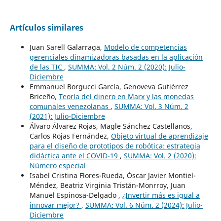
Artículos similares
Juan Sarell Galarraga,
Modelo de competencias
gerenciales dinamizadoras basadas en la aplicación
de las TIC
,
SUMMA: Vol. 2 Núm. 2 (2020): Julio-
Diciembre
Emmanuel Borgucci García, Genoveva Gutiérrez
Briceño,
Teoría del dinero en Marx y las monedas
comunales venezolanas
,
SUMMA: Vol. 3 Núm. 2
(2021): Julio-Diciembre
Álvaro Álvarez Rojas, Magle Sánchez Castellanos,
Carlos Rojas Fernández,
Objeto virtual de aprendizaje
para el diseño de prototipos de robótica: estrategia
didáctica ante el COVID-19
,
SUMMA: Vol. 2 (2020):
Número especial
Isabel Cristina Flores-Rueda, Óscar Javier Montiel-
Méndez, Beatriz Virginia Tristán-Monrroy, Juan
Manuel Espinosa-Delgado ,
¿Invertir más es igual a
innovar mejor?
,
SUMMA: Vol. 6 Núm. 2 (2024): Julio-
Diciembre