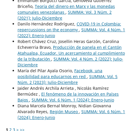
Emmanuel Borgucci García, Genoveva Gutiérrez
Briceño,
Teoría del dinero en Marx y las monedas
comunales venezolanas
,
SUMMA: Vol. 3 Núm. 2
(2021): Julio-Diciembre
Danilo Hernández Rodríguez,
COVID-19 in Colombia:
repercussions on the economy
,
SUMMA: Vol. 4 Núm. 1
(2022): Enero-Junio
Robert Chávez Cruz, Josellin Heras Garzón, Carolina
Echeverria Bravo,
Producción de panela en el Cantón
Atahualpa, Ecuador. Un acercamiento al cumplimiento
de la tributación
,
SUMMA: Vol. 4 Núm. 2 (2022): Julio-
Diciembre
María del Pilar Ayala Osorio,
Facebook, una
posibilidad para educarnos en red
,
SUMMA: Vol. 5
Núm. 2 (2023): Julio-Diciembre
Jaider Andrés Archila Arrieta , Nicolás Ramírez
Bermúdez ,
El fenómeno de la innovación en Países
Bajos
,
SUMMA: Vol. 6 Núm. 1 (2024): Enero-Junio
Diana Marcela Bernal Monroy, Nidian Giovanna
Alvarado Reyes,
Región Museo
,
SUMMA: Vol. 6 Núm. 1
(2024): Enero-Junio
1
2
3
>
>>