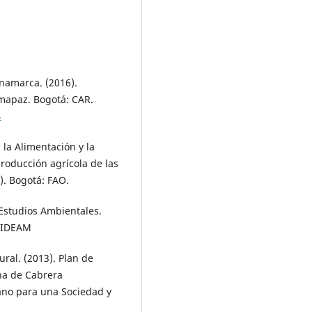
namarca. (2016).
umapaz. Bogotá: CAR.
4
la Alimentación y la
producción agrícola de las
. Bogotá: FAO.
 Estudios Ambientales.
: IDEAM
ral. (2013). Plan de
na de Cabrera
ano para una Sociedad y