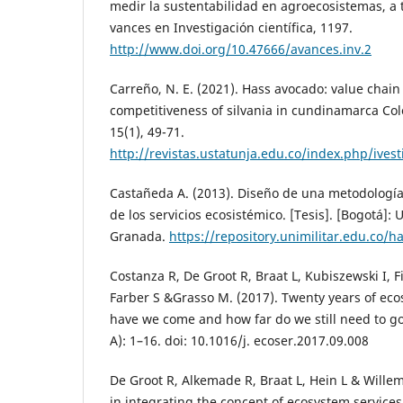
medir la sustentabilidad en agroecosistemas, a
vances en Investigación científica, 1197.
http://www.doi.org/10.47666/avances.inv.2
Carreño, N. E. (2021). Hass avocado: value chain 
competitiveness of silvania in cundinamarca Col
15(1), 49-71.
http://revistas.ustatunja.edu.co/index.php/ives
Castañeda A. (2013). Diseño de una metodología
de los servicios ecosistémico. [Tesis]. [Bogotá]:
Granada.
https://repository.unimilitar.edu.co/
Costanza R, De Groot R, Braat L, Kubiszewski I, F
Farber S &Grasso M. (2017). Twenty years of eco
have we come and how far do we still need to go?
A): 1–16. doi: 10.1016/j. ecoser.2017.09.008
De Groot R, Alkemade R, Braat L, Hein L & Willem
in integrating the concept of ecosystem service