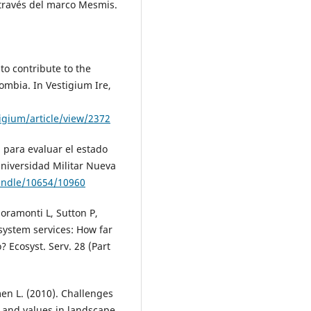
 través del marco Mesmis.
to contribute to the
ombia. In Vestigium Ire,
tigium/article/view/2372
 para evaluar el estado
 Universidad Militar Nueva
handle/10654/10960
ioramonti L, Sutton P,
system services: How far
 Ecosyst. Serv. 28 (Part
en L. (2010). Challenges
s and values in landscape