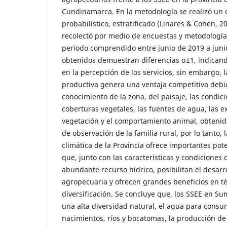
Cundinamarca. En la metodología se realizó un 
probabilístico, estratificado (Linares & Cohen, 2
recolectó por medio de encuestas y metodologías
periodo comprendido entre junio de 2019 a juni
obtenidos demuestran diferencias σ±1, indican
en la percepción de los servicios, sin embargo, l
productiva genera una ventaja competitiva debi
conocimiento de la zona, del paisaje, las condicio
coberturas vegetales, las fuentes de agua, las e
vegetación y el comportamiento animal, obtenida
de observación de la familia rural, por lo tanto, 
climática de la Provincia ofrece importantes pot
que, junto con las características y condiciones d
abundante recurso hídrico, posibilitan el desarro
agropecuaria y ofrecen grandes beneficios en t
diversificación. Se concluye que, los SSEE en S
una alta diversidad natural, el agua para cons
nacimientos, ríos y bocatomas, la producción d