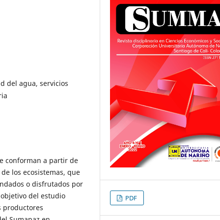
d del agua, servicios
ria
se conforman a partir de
 de los ecosistemas, que
andados o disfrutados por
objetivo del estudio
PDF
s productores
 del Sumapaz en