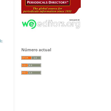
n-
Número actual