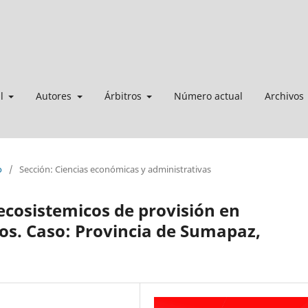
al
Autores
Árbitros
Número actual
Archivos
o
/
Sección: Ciencias económicas y administrativas
 ecosistemicos de provisión en
s. Caso: Provincia de Sumapaz,