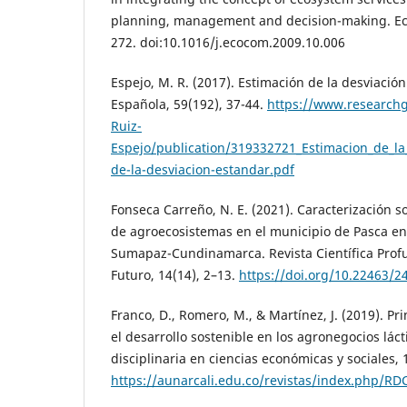
planning, management and decision-making. Eco
272. doi:10.1016/j.ecocom.2009.10.006
Espejo, M. R. (2017). Estimación de la desviación
Española, 59(192), 37-44.
https://www.researchg
Ruiz-
Espejo/publication/319332721_Estimacion_de_l
de-la-desviacion-estandar.pdf
Fonseca Carreño, N. E. (2021). Caracterización s
de agroecosistemas en el municipio de Pasca en 
Sumapaz-Cundinamarca. Revista Científica Pro
Futuro, 14(14), 2–13.
https://doi.org/10.22463/
Franco, D., Romero, M., & Martínez, J. (2019). Pr
el desarrollo sostenible en los agronegocios lác
disciplinaria en ciencias económicas y sociales, 
https://aunarcali.edu.co/revistas/index.php/RD