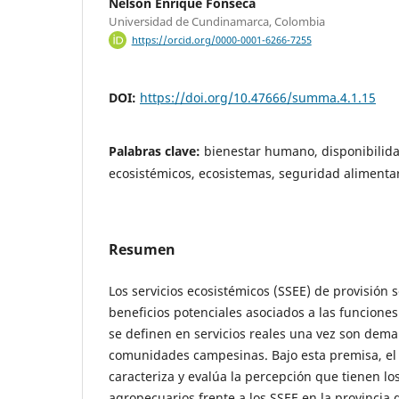
Nelson Enrique Fonseca
Universidad de Cundinamarca, Colombia
https://orcid.org/0000-0001-6266-7255
DOI:
https://doi.org/10.47666/summa.4.1.15
Palabras clave:
bienestar humano, disponibilida
ecosistémicos, ecosistemas, seguridad alimenta
Resumen
Los servicios ecosistémicos (SSEE) de provisión 
beneficios potenciales asociados a las funciones
se definen en servicios reales una vez son dem
comunidades campesinas. Bajo esta premisa, el 
caracteriza y evalúa la percepción que tienen lo
agropecuarios frente a los SSEE en la provincia