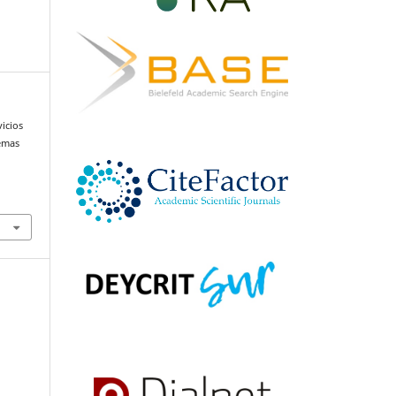
vicios
temas