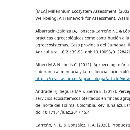
[MEA] Millennium Ecosystem Assessment. (200
Well-being: A Framework for Assessment. Washin
Albarracín-Zaidiza JA, Fonseca-Carreño NE & Lóp
prácticas agroecológicas como contribución a la
agroecosistemas. Caso provincia del Sumapaz. Re
Agricultura. 16(2): 39-55. doi: 10.19053/012284
Altieri M & Nicholls C. (2012). Agroecología: úni
soberanía alimentaria y la resiliencia socioecológ
https://revistas.um.es/agroecologia/article/vie
Andrade HJ, Segura MA & Sierra E. (2017). Percep
servicios ecosistémicos ofertados en fincas agr
del norte del Tolima, Colombia. Rev. luna azul. (4
doi:10.17151/luaz.2017.45.4
Carreño, N. E, & González, F. A. (2020). Propues