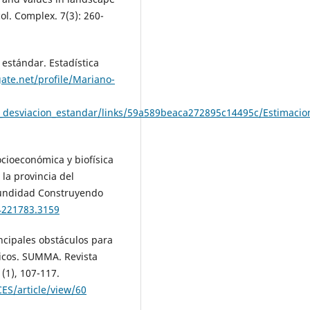
l. Complex. 7(3): 260-
 estándar. Estadística
ate.net/profile/Mariano-
a_desviacion_estandar/links/59a589beaca272895c14495c/Estimacio
ocioeconómica y biofísica
la provincia del
fundidad Construyendo
24221783.3159
incipales obstáculos para
ticos. SUMMA. Revista
1(1), 107-117.
CES/article/view/60