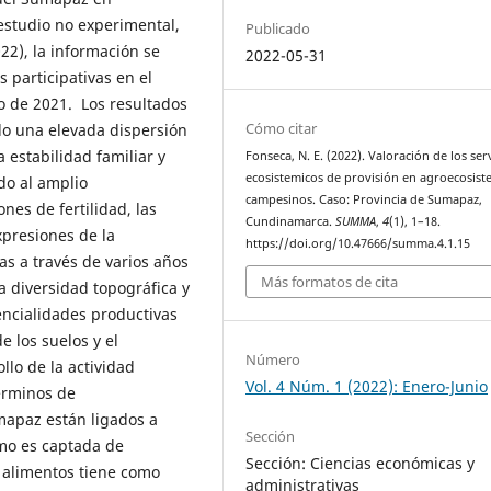
estudio no experimental,
Publicado
022), la información se
2022-05-31
 participativas en el
o de 2021. Los resultados
Cómo citar
do una elevada dispersión
a estabilidad familiar y
Fonseca, N. E. (2022). Valoración de los ser
ecosistemicos de provisión en agroecosis
do al amplio
campesinos. Caso: Provincia de Sumapaz,
nes de fertilidad, las
Cundinamarca.
SUMMA
,
4
(1), 1–18.
xpresiones de la
https://doi.org/10.47666/summa.4.1.15
s a través de varios años
Más formatos de cita
la diversidad topográfica y
encialidades productivas
e los suelos y el
Número
llo de la actividad
Vol. 4 Núm. 1 (2022): Enero-Junio
érminos de
umapaz están ligados a
Sección
umo es captada de
Sección: Ciencias económicas y
e alimentos tiene como
administrativas