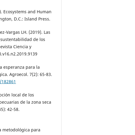
3). Ecosystems and Human
gton, D.C.: Island Press.
ez-Vargas LH. (2019). Las
 sustentabilidad de los
vista Ciencia y
20.v16.n2.2019.9139
ca esperanza para la
ica. Agroecol. 7(2): 65-83.
w/182861
ción local de los
opecuarias de la zona seca
5): 42-58.
ta metodológica para